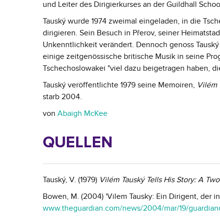
und Leiter des Dirigierkurses an der Guildhall Scho
Tauský wurde 1974 zweimal eingeladen, in die Tsc
dirigieren. Sein Besuch in Přerov, seiner Heimatstad
Unkenntlichkeit verändert. Dennoch genoss Tausk
einige zeitgenössische britische Musik in seine Pro
Tschechoslowakei "viel dazu beigetragen haben, d
Tauský veröffentlichte 1979 seine Memoiren,
Vilém 
starb 2004.
von
Abaigh McKee
QUELLEN
Tauský, V. (1979)
Vilém Tauský Tells His Story
: A Two
Bowen, M. (2004) 'Vilem Tausky: Ein Dirigent, der i
www.theguardian.com/news/2004/mar/19/guardianobi