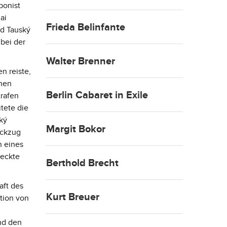
ponist
ai
Frieda Belinfante
nd Tauský
 bei der
Walter Brenner
n reiste,
chen
Berlin Cabaret in Exile
trafen
tete die
ký
Margit Bokor
ückzug
n eines
teckte
Berthold Brecht
aft des
Kurt Breuer
tion von
nd den