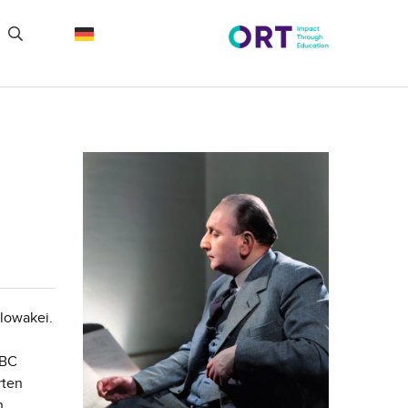
lowakei.
BBC
rten
n