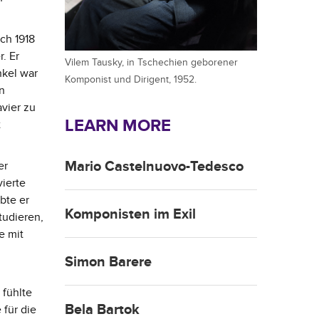
ch 1918
. Er
Vilem Tausky, in Tschechien geborener
nkel war
Komponist und Dirigent, 1952.
n
avier zu
LEARN MORE
t
Mario Castelnuovo-Tedesco
er
vierte
bte er
Komponisten im Exil
tudieren,
e mit
Simon Barere
fühlte
Bela Bartok
 für die