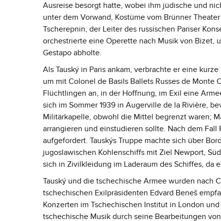
Ausreise besorgt hatte, wobei ihm jüdische und ni
unter dem Vorwand, Kostüme vom Brünner Theater zur
Tscherepnin, der Leiter des russischen Pariser Kons
orchestrierte eine Operette nach Musik von Bizet, u
Gestapo abholte.
Als Tauský in Paris ankam, verbrachte er eine kurze
um mit Colonel de Basils Ballets Russes de Monte C
Flüchtlingen an, in der Hoffnung, im Exil eine Arme
sich im Sommer 1939 in Augerville de la Rivière, be
Militärkapelle, obwohl die Mittel begrenzt waren; M
arrangieren und einstudieren sollte. Nach dem Fal
aufgefordert. Tauskýs Truppe machte sich über Bor
jugoslawischen Kohlenschiffs mit Ziel Newport, Südw
sich in Zivilkleidung im Laderaum des Schiffes, da e
Tauský und die tschechische Armee wurden nach Ch
tschechischen Exilpräsidenten Edvard Beneš empfa
Konzerten im Tschechischen Institut in London und 
tschechische Musik durch seine Bearbeitungen von 