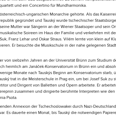
hquartett und ein Concertino für Mundharmonika.
österreichisch-ungarischen Monarchie gehörte. Als das Kaiserrei
publik gegründet und Tauský wurde tschechischer Staatsbürger
 seine Mutter war Sängerin an der Wiener Staatsoper und sein O
 musikalische Soireen im Haus der Familie und verkehrten mit de
uk, Franz Lehar und Oskar Straus. Vilém lernte von klein auf Kl
ieren. Er besuchte die Musikschule in der nahe gelegenen Stad
lter von siebzehn Jahren an der Universität Brünn zum Studium d
sich heimlich am Janáček-Konservatorium in Brünn ein und absol
wenige Monate nach Tauskýs Beginn am Konservatorium starb, ü
ský trat in die Meisterschule in Prag ein, um bei Josef Suk zu s
itor und Dirigent von Balletten und Opern arbeitete. Er arbeitet
erepnin zusammen und dirigierte berühmte Interpreten wie den
nia Psota.
den Annexion der Tschechoslowakei durch Nazi-Deutschland 
ar. Es dauerte einen Monat, bis Tauský die notwendigen Papiere