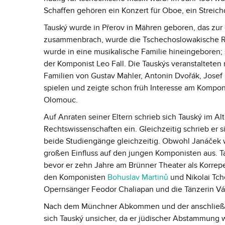
Schaffen gehören ein Konzert für Oboe, ein Streic
Tauský wurde in Přerov in Mähren geboren, das zur 
zusammenbrach, wurde die Tschechoslowakische Re
wurde in eine musikalische Familie hineingeboren;
der Komponist Leo Fall. Die Tauskýs veranstalteten
Familien von Gustav Mahler, Antonin Dvořák, Josef S
spielen und zeigte schon früh Interesse am Kompon
Olomouc.
Auf Anraten seiner Eltern schrieb sich Tauský im A
Rechtswissenschaften ein. Gleichzeitig schrieb er 
beide Studiengänge gleichzeitig. Obwohl Janáček 
großen Einfluss auf den jungen Komponisten aus. Tau
bevor er zehn Jahre am Brünner Theater als Korrepet
den Komponisten
Bohuslav Martinů
und Nikolai Tch
Opernsänger Feodor Chaliapan und die Tänzerin Vá
Nach dem Münchner Abkommen und der anschließen
sich Tauský unsicher, da er jüdischer Abstammung w