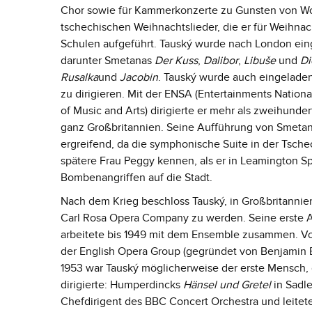
Chor sowie für Kammerkonzerte zu Gunsten von Woh
tschechischen Weihnachtslieder, die er für Weihnac
Schulen aufgeführt. Tauský wurde nach London eing
darunter Smetanas
Der Kuss
,
Dalibor
,
Libuše
und
Di
Rusalka
und
Jacobin
. Tauský wurde auch eingeladen
zu dirigieren. Mit der ENSA (Entertainments Natio
of Music and Arts) dirigierte er mehr als zweihunde
ganz Großbritannien. Seine Aufführung von Smeta
ergreifend, da die symphonische Suite in der Tsch
spätere Frau Peggy kennen, als er in Leamington Sp
Bombenangriffen auf die Stadt.
Nach dem Krieg beschloss Tauský, in Großbritannie
Carl Rosa Opera Company zu werden. Seine erste 
arbeitete bis 1949 mit dem Ensemble zusammen. Von
der English Opera Group (gegründet von Benjamin B
1953 war Tauský möglicherweise der erste Mensch,
dirigierte: Humperdincks
Hänsel und Gretel
in Sadle
Chefdirigent des BBC Concert Orchestra und leitete