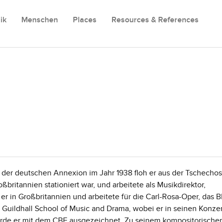
ik
Menschen
Places
Resources & References
 der deutschen Annexion im Jahr 1938 floh er aus der Tschechos
ßbritannien stationiert war, und arbeitete als Musikdirektor,
er in Großbritannien und arbeitete für die Carl-Rosa-Oper, das 
e Guildhall School of Music and Drama, wobei er in seinen Konze
wurde er mit dem CBE ausgezeichnet. Zu seinem kompositorische