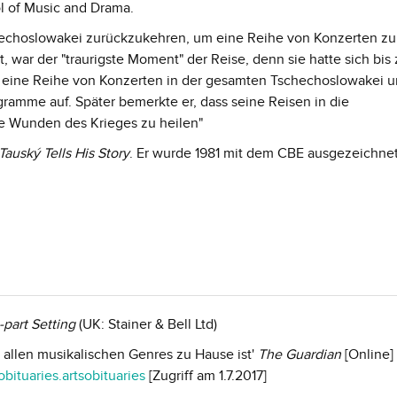
ol of Music and Drama.
hechoslowakei zurückzukehren, um eine Reihe von Konzerten zu
t, war der "traurigste Moment" der Reise, denn sie hatte sich bis 
ý eine Reihe von Konzerten in der gesamten Tschechoslowakei 
gramme auf. Später bemerkte er, dass seine Reisen in die
ie Wunden des Krieges zu heilen"
Tauský Tells His Story
. Er wurde 1981 mit dem CBE ausgezeichne
-part Setting
(UK: Stainer & Bell Ltd)
n allen musikalischen Genres zu Hause ist'
The Guardian
[Online]
tuaries.artsobituaries
[Zugriff am 1.7.2017]