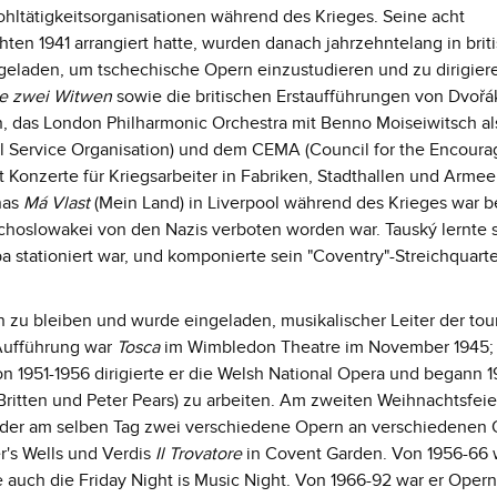
ltätigkeitsorganisationen während des Krieges. Seine acht
hten 1941 arrangiert hatte, wurden danach jahrzehntelang in brit
eladen, um tschechische Opern einzustudieren und zu dirigier
e zwei Witwen
sowie die britischen Erstaufführungen von Dvořá
, das London Philharmonic Orchestra mit Benno Moiseiwitsch als
nal Service Organisation) und dem CEMA (Council for the Encour
rt Konzerte für Kriegsarbeiter in Fabriken, Stadthallen und Armee
nas
Má Vlast
(Mein Land) in Liverpool während des Krieges war 
echoslowakei von den Nazis verboten worden war. Tauský lernte 
a stationiert war, und komponierte sein "Coventry"-Streichquart
n zu bleiben und wurde eingeladen, musikalischer Leiter der to
Aufführung war
Tosca
im Wimbledon Theatre im November 1945; 
 1951-1956 dirigierte er die Welsh National Opera und begann 1
ritten und Peter Pears) zu arbeiten. Am zweiten Weihnachtsfeie
 der am selben Tag zwei verschiedene Opern an verschiedenen 
r's Wells und Verdis
Il Trovatore
in Covent Garden. Von 1956-66 
 auch die Friday Night is Music Night. Von 1966-92 war er Opern