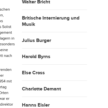
Walter Bricht
ischen
en,
Britische Internierung und
ks
Musik
 Solist
agement
lagern in
Julius Burger
besonders
seine
ett nach
Harold Byrns
urenden
Else Cross
er
954 mit
rtag
Charlotte Demant
Orten
war er
direktor
Hanns Eisler