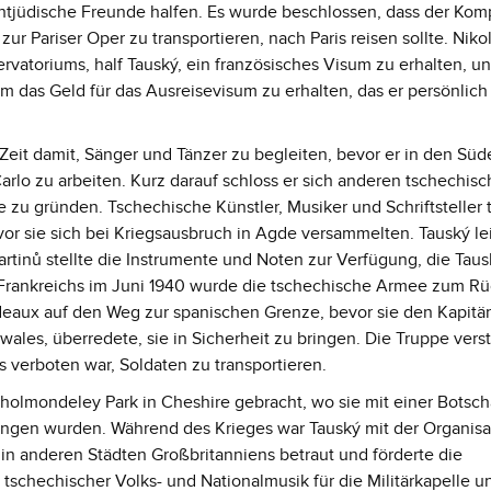
chtjüdische Freunde halfen. Es wurde beschlossen, dass der Kom
 Pariser Oper zu transportieren, nach Paris reisen sollte. Nikol
ervatoriums, half Tauský, ein französisches Visum zu erhalten, u
m das Geld für das Ausreisevisum zu erhalten, das er persönlich
 Zeit damit, Sänger und Tänzer zu begleiten, bevor er in den Süde
arlo zu arbeiten. Kurz darauf schloss er sich anderen tschechis
e zu gründen. Tschechische Künstler, Musiker und Schriftsteller 
vor sie sich bei Kriegsausbruch in Agde versammelten. Tauský lei
artinů stellte die Instrumente und Noten zur Verfügung, die Taus
l Frankreichs im Juni 1940 wurde die tschechische Armee zum R
deaux auf den Weg zur spanischen Grenze, bevor sie den Kapitä
ales, überredete, sie in Sicherheit zu bringen. Die Truppe vers
s verboten war, Soldaten zu transportieren.
olmondeley Park in Cheshire gebracht, wo sie mit einer Botsch
ngen wurden. Während des Krieges war Tauský mit der Organisa
in anderen Städten Großbritanniens betraut und förderte die
tschechischer Volks- und Nationalmusik für die Militärkapelle u