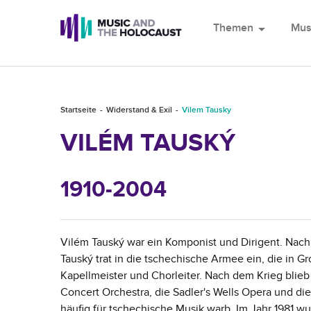
Themen
arrow_drop_down
Mus
Startseite
Widerstand & Exil
Vilem Tausky
VILÉM TAUSKÝ
1910-2004
Vilém Tauský war ein Komponist und Dirigent. Nach
Tauský trat in die tschechische Armee ein, die in Gro
Kapellmeister und Chorleiter. Nach dem Krieg blieb 
Concert Orchestra, die Sadler's Wells Opera und di
häufig für tschechische Musik warb. Im Jahr 1981 