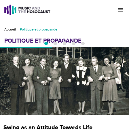
Togg
navi
Accueil
Politique et propagande
POLITIQUE ET PROPAGANDE
Swing as an Attitude Towards Life