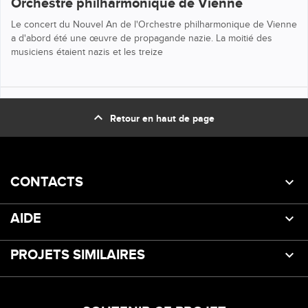
Orchestre philharmonique de Vienne
Le concert du Nouvel An de l'Orchestre philharmonique de Vienne
a d'abord été une œuvre de propagande nazie. La moitié des
musiciens étaient nazis et les treize
expand_less
Retour en haut de page
CONTACTS
AIDE
PROJETS SIMILAIRES