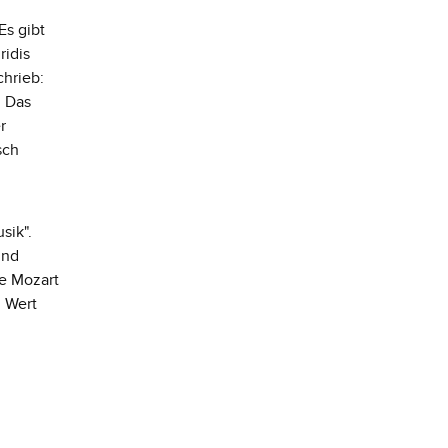
Es gibt
ridis
hrieb:
. Das
r
sch
sik".
und
ie Mozart
n Wert