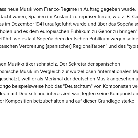
 dass neue Musik vom Franco-Regime in Auftrag gegeben wurde. 
acht waren, Spanien im Ausland zu repräsentieren, wie z. B. Gu
s im Dezember 1941 uraufgeführt wurde und über das Sopeña sc
erholen und es dem europäischen Publikum zu Gehör zu bringen"
geführt, wo es laut Sopeña dem deutschen Publikum wegen seine
äischen Verbreitung [spanischer] Regionalfarben" und des "typi
en Musikkritiker sehr stolz. Der Sekretär der spanischen
panische Musik im Vergleich zur wurzellosen "internationalen Mu
t geschätzt, weil er als Merkmal der deutschen Musik angesehen 
odrigo beispielsweise hob das "Deutschtum" von Komponisten w
deen mit Deutschland interessiert war, legten seine Komponiste
 der Komposition beizubehalten und auf dieser Grundlage starke