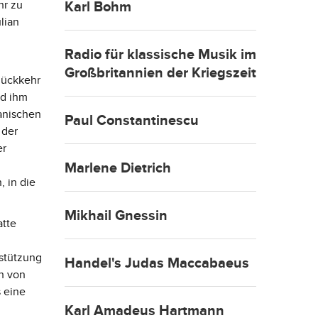
hr zu
Karl Bohm
lian
Radio für klassische Musik im
Großbritannien der Kriegszeit
Rückkehr
nd ihm
anischen
Paul Constantinescu
 der
er
Marlene Dietrich
, in die
Mikhail Gnessin
atte
rstützung
Handel's Judas Maccabaeus
h von
s eine
Karl Amadeus Hartmann