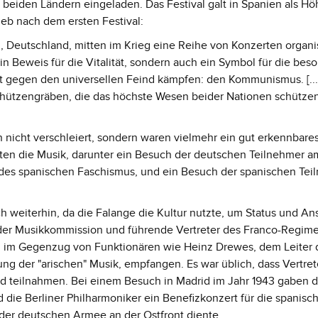
beiden Ländern eingeladen. Das Festival galt in Spanien als H
ieb nach dem ersten Festival:
n, Deutschland, mitten im Krieg eine Reihe von Konzerten organis
in Beweis für die Vitalität, sondern auch ein Symbol für die bes
t gegen den universellen Feind kämpfen: den Kommunismus. [...
hützengräben, die das höchste Wesen beider Nationen schützen
 nicht verschleiert, sondern waren vielmehr ein gut erkennbare
teten die Musik, darunter ein Besuch der deutschen Teilnehmer a
des spanischen Faschismus, und ein Besuch der spanischen Tei
ch weiterhin, da die Falange die Kultur nutzte, um Status und A
 der Musikkommission und führende Vertreter des Franco-Regim
n im Gegenzug von Funktionären wie Heinz Drewes, dem Leiter 
g der "arischen" Musik, empfangen. Es war üblich, dass Vertret
d teilnahmen. Bei einem Besuch in Madrid im Jahr 1943 gaben d
ie Berliner Philharmoniker ein Benefizkonzert für die spanisc
in der deutschen Armee an der Ostfront diente.