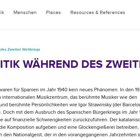
ik
Menschen
Places
Resources & References
 des Zweiten Weltkriegs
ITIK WÄHREND DES ZWEI
waren für Spanien im Jahr 1940 kein neues Phänomen. In den 1
m internationalen Musikzentrum, das berühmte Musiker wie den
nd berühmte Persönlichkeiten wie Igor Strawinsky (der Barcelo
e. Doch mit dem Ausbruch des Spanischen Bürgerkriegs im Jahr 
ise auf finanzielle Schwierigkeiten zurückzuführen. Der katalanis
ie Komposition aufgeben und eine Glockengießerei betreiben,
h den Nationalgeist, der in den vorangegangenen Jahrzehnten 