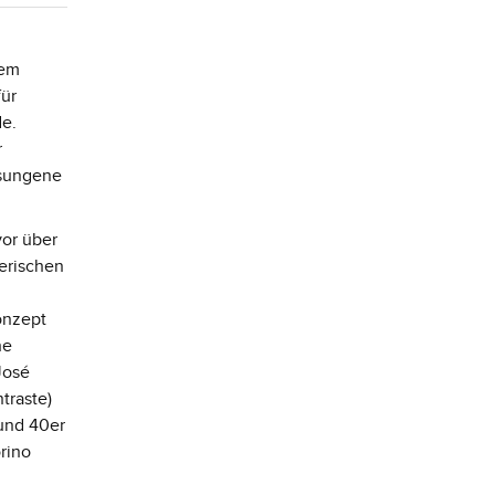
dem
für
de.
r
esungene
vor über
lerischen
onzept
he
José
traste)
 und 40er
rino