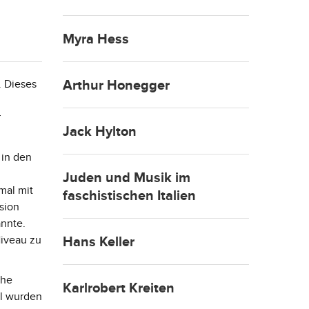
Myra Hess
. Dieses
Arthur Honegger
r
Jack Hylton
 in den
Juden und Musik im
mal mit
faschistischen Italien
sion
annte.
Niveau zu
Hans Keller
che
Karlrobert Kreiten
al wurden