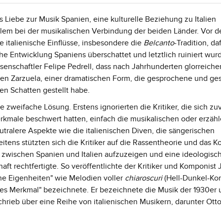
 Liebe zur Musik Spanien, eine kulturelle Beziehung zu Italien
oblem bei der musikalischen Verbindung der beiden Länder. Vor 
 italienische Einflüsse, insbesondere die
Belcanto
-Tradition, da
he Entwicklung Spaniens überschattet und letztlich ruiniert wur
enschaftler Felipe Pedrell, dass nach Jahrhunderten glorreiche
hen Zarzuela, einer dramatischen Form, die gesprochene und g
den Schatten gestellt habe.
e zweifache Lösung. Erstens ignorierten die Kritiker, die sich zu
erkmale beschwert hatten, einfach die musikalischen oder erzäh
utralere Aspekte wie die italienischen Diven, die sängerischen
tens stützten sich die Kritiker auf die Rassentheorie und das K
it zwischen Spanien und Italien aufzuzeigen und eine ideologisc
haft rechtfertigte. So veröffentlichte der Kritiker und Komponist 
che Eigenheiten" wie Melodien voller
chiaroscuri
(Hell-Dunkel-Kon
ranes Merkmal" bezeichnete. Er bezeichnete die Musik der 1930er
chrieb über eine Reihe von italienischen Musikern, darunter Otto