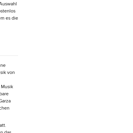
 Auswahl
ostenlos
em es die
ine
sik von
 Musik
fbare
Garza
schen
tt.
en das