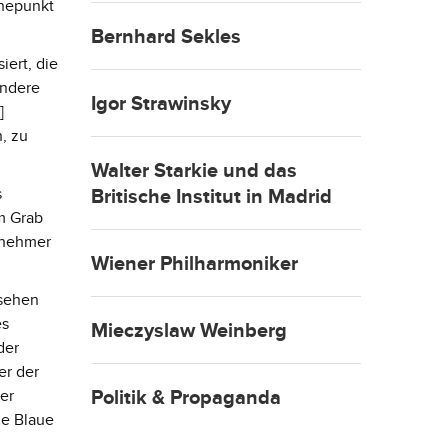
öhepunkt
Bernhard Sekles
iert, die
ondere
Igor Strawinsky
]
, zu
Walter Starkie und das
s
Britische Institut in Madrid
m Grab
lnehmer
Wiener Philharmoniker
nsehen
es
Mieczyslaw Weinberg
der
er der
er
Politik & Propaganda
he Blaue