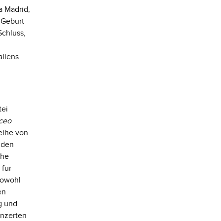
a Madrid,
e Geburt
Schluss,
aliens
tei
iceo
Reihe von
nden
che
 für
sowohl
en
g und
nzerten