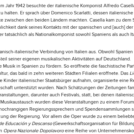
. Im Jahr 1942 besuchte der italienische Komponist Alfredo Casell
 zu halten. Er sprach über Domenico Scarlatti, dessen italienisch
cke zwischen den beiden Ländern machten. Casella kam zu dem 
önlichkeit dank seines Kontakts mit der spanischen und [auch] der
er tatsächlich als Nationalkomponist sowohl Spaniens als auch It
panisch-italienische Verbindung von Italien aus. Obwohl Spanien
teil seiner eigenen musikalischen Aktivitäten auf Deutschland.
e Musik in Spanien zu fördern. So eröffnete die faschistische Par
Kultur, das bald in zehn weiteren Städten Filialen eröffnete. Das
L
ie Kinder italienischer Staatsbürger aufnahm, organisierte eine 
otschaft unterstützt wurden. Nach Schätzungen der Zeitungen fa
staltungen, darunter auch Festivals, statt, bei denen italienis
 Musikaustausch wurden diese Veranstaltungen zu einem Forum
on hochrangigen Regierungssprechern und Spendensammlungen 
tzung der Regierung. Vor allem die Oper wurde zu einem beliebt
 de Educación y Descanso
(Gewerkschaftsorganisation für Bildun
en
Opera Nazionale Dopolavoro
eine Reihe von Unternehmensko