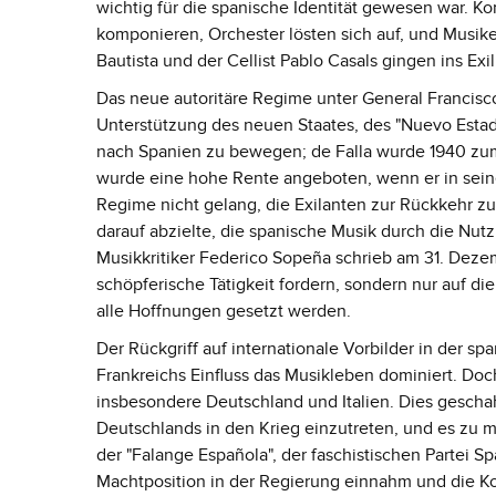
wichtig für die spanische Identität gewesen war. K
komponieren, Orchester lösten sich auf, und Musike
Bautista und der Cellist Pablo Casals gingen ins Ex
Das neue autoritäre Regime unter General Francisco
Unterstützung des neuen Staates, des "Nuevo Estad
nach Spanien zu bewegen; de Falla wurde 1940 zum 
wurde eine hohe Rente angeboten, wenn er in sein
Regime nicht gelang, die Exilanten zur Rückkehr z
darauf abzielte, die spanische Musik durch die Nut
Musikkritiker Federico Sopeña schrieb am 31. Deze
schöpferische Tätigkeit fordern, sondern nur auf di
alle Hoffnungen gesetzt werden.
Der Rückgriff auf internationale Vorbilder in der s
Frankreichs Einfluss das Musikleben dominiert. Doc
insbesondere Deutschland und Italien. Dies geschah
Deutschlands in den Krieg einzutreten, und es zu 
der "Falange Española", der faschistischen Partei Sp
Machtposition in der Regierung einnahm und die Ko