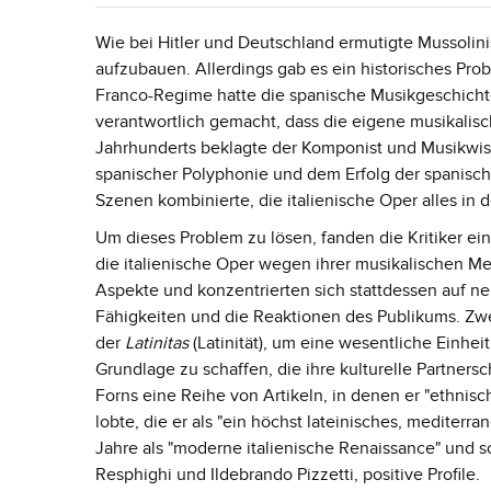
Wie bei Hitler und Deutschland ermutigte Mussolinis
aufzubauen. Allerdings gab es ein historisches Pr
Franco-Regime hatte die spanische Musikgeschichte
verantwortlich gemacht, dass die eigene musikalisc
Jahrhunderts beklagte der Komponist und Musikwiss
spanischer Polyphonie und dem Erfolg der spanisc
Szenen kombinierte, die italienische Oper alles in 
Um dieses Problem zu lösen, fanden die Kritiker ein
die italienische Oper wegen ihrer musikalischen M
Aspekte und konzentrierten sich stattdessen auf ne
Fähigkeiten und die Reaktionen des Publikums. Zwei
der
Latinitas
(Latinität), um eine wesentliche Einhe
Grundlage zu schaffen, die ihre kulturelle Partnersc
Forns eine Reihe von Artikeln, in denen er "ethnis
lobte, die er als "ein höchst lateinisches, mediter
Jahre als "moderne italienische Renaissance" und s
Resphighi und Ildebrando Pizzetti, positive Profile.