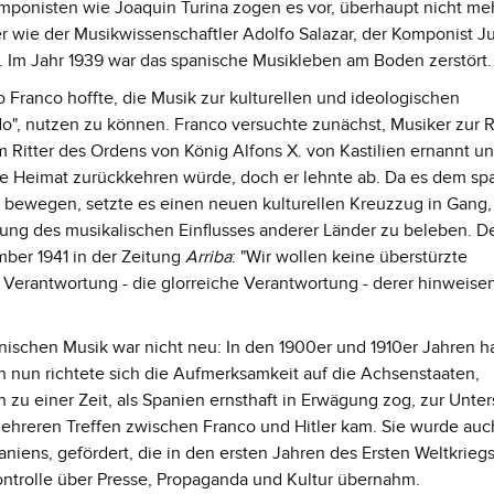
omponisten wie Joaquin Turina zogen es vor, überhaupt nicht me
r wie der Musikwissenschaftler Adolfo Salazar, der Komponist Ju
il. Im Jahr 1939 war das spanische Musikleben am Boden zerstört.
 Franco hoffte, die Musik zur kulturellen und ideologischen
o", nutzen zu können. Franco versuchte zunächst, Musiker zur 
Ritter des Ordens von König Alfons X. von Kastilien ernannt u
e Heimat zurückkehren würde, doch er lehnte ab. Da es dem sp
u bewegen, setzte es einen neuen kulturellen Kreuzzug in Gang,
zung des musikalischen Einflusses anderer Länder zu beleben. D
mber 1941 in der Zeitung
Arriba
: "Wir wollen keine überstürzte
e Verantwortung - die glorreiche Verantwortung - derer hinweisen
panischen Musik war nicht neu: In den 1900er und 1910er Jahren h
h nun richtete sich die Aufmerksamkeit auf die Achsenstaaten,
 zu einer Zeit, als Spanien ernsthaft in Erwägung zog, zur Unte
mehreren Treffen zwischen Franco und Hitler kam. Sie wurde auc
aniens, gefördert, die in den ersten Jahren des Ersten Weltkrieg
ntrolle über Presse, Propaganda und Kultur übernahm.