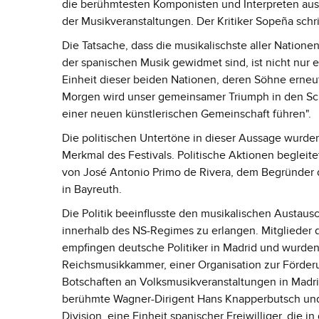
die berühmtesten Komponisten und Interpreten aus 
der Musikveranstaltungen. Der Kritiker Sopeña schr
Die Tatsache, dass die musikalischste aller Natione
der spanischen Musik gewidmet sind, ist nicht nur e
Einheit dieser beiden Nationen, deren Söhne erneu
Morgen wird unser gemeinsamer Triumph in den Sc
einer neuen künstlerischen Gemeinschaft führen".
Die politischen Untertöne in dieser Aussage wurden
Merkmal des Festivals. Politische Aktionen beglei
von José Antonio Primo de Rivera, dem Begründer 
in Bayreuth.
Die Politik beeinflusste den musikalischen Austaus
innerhalb des NS-Regimes zu erlangen. Mitglieder
empfingen deutsche Politiker in Madrid und wurde
Reichsmusikkammer, einer Organisation zur Förderun
Botschaften an Volksmusikveranstaltungen in Madri
berühmte Wagner-Dirigent Hans Knapperbutsch und d
Division, eine Einheit spanischer Freiwilliger, die 