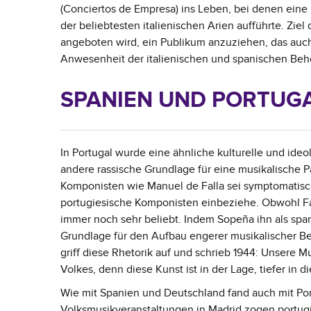
(Conciertos de Empresa) ins Leben, bei denen ein
der beliebtesten italienischen Arien aufführte. Ziel
angeboten wird, ein Publikum anzuziehen, das auc
Anwesenheit der italienischen und spanischen Behö
SPANIEN UND PORTUG
In Portugal wurde eine ähnliche kulturelle und ideo
andere rassische Grundlage für eine musikalische P
Komponisten wie Manuel de Falla sei symptomatisch 
portugiesische Komponisten einbeziehe. Obwohl Fa
immer noch sehr beliebt. Indem Sopeña ihn als spa
Grundlage für den Aufbau engerer musikalischer B
griff diese Rhetorik auf und schrieb 1944: Unsere Mu
Volkes, denn diese Kunst ist in der Lage, tiefer in 
Wie mit Spanien und Deutschland fand auch mit Port
Volksmusikveranstaltungen in Madrid zogen portug