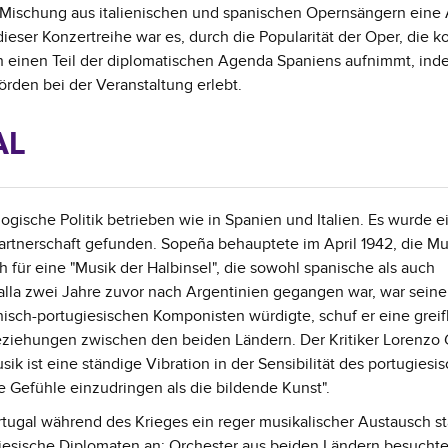
e Mischung aus italienischen und spanischen Opernsängern eine
 dieser Konzertreihe war es, durch die Popularität der Oper, die k
h einen Teil der diplomatischen Agenda Spaniens aufnimmt, ind
rden bei der Veranstaltung erlebt.
AL
logische Politik betrieben wie in Spanien und Italien. Es wurde e
artnerschaft gefunden. Sopeña behauptete im April 1942, die Mu
für eine "Musik der Halbinsel", die sowohl spanische als auch
lla zwei Jahre zuvor nach Argentinien gegangen war, war seine
nisch-portugiesischen Komponisten würdigte, schuf er eine grei
eziehungen zwischen den beiden Ländern. Der Kritiker Lorenzo 
sik ist eine ständige Vibration in der Sensibilität des portugiesi
die Gefühle einzudringen als die bildende Kunst".
ugal während des Krieges ein reger musikalischer Austausch sta
iesische Diplomaten an; Orchester aus beiden Ländern besucht