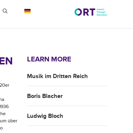
TEN
LEARN MORE
Musik im Dritten Reich
920er
Boris Blacher
na
1936
che
Ludwig Bloch
 um über
so