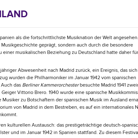
HLAND
anien als die fortschrittlichste Musiknation der Welt angesehen
e Musikgeschichte geprägt, sondern auch durch die besondere
u einer musikalischen Beziehung zu Deutschland hatte daher fü
jähriger Abwesenheit nach Madrid zurück, ein Ereignis, das sich
zug wurden die Philharmoniker im Januar 1942 vom spanischen
. Auch das
Berliner Kammerorchester
besuchte Madrid 1941 zwei
 Geiger Vittorio Brero. 1940 wurde eine spanische Musikkommis
ie Musiker zu Botschaftern der spanischen Musik im Ausland ern
torium von Madrid in dem Bestreben, es auf ein internationales 
chkommt.
en kulturellen Austausch: das prestigeträchtige deutsch-spanis
 Elster und im Januar 1942 in Spanien stattfand. Zu diesem Festiv