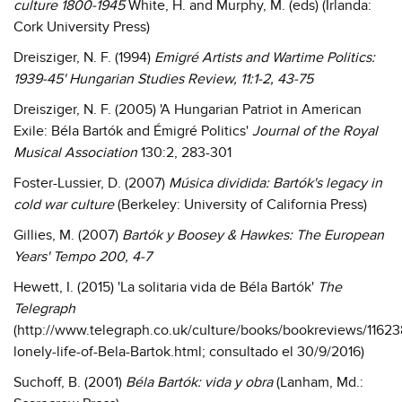
culture 1800-1945
White, H. and Murphy, M. (eds) (Irlanda:
Cork University Press)
Dreisziger, N. F. (1994)
Emigré Artists and Wartime Politics:
1939-45'
Hungarian Studies Review
, 11:1-2, 43-75
Dreisziger, N. F. (2005) 'A Hungarian Patriot in American
Exile: Béla Bartók and Émigré Politics'
Journal of the Royal
Musical Association
130:2, 283-301
Foster-Lussier, D. (2007)
Música dividida: Bartók's legacy in
cold war culture
(Berkeley: University of California Press)
Gillies, M. (2007)
Bartók y Boosey & Hawkes: The European
Years'
Tempo
200, 4-7
Hewett, I. (2015) 'La solitaria vida de Béla Bartók'
The
Telegraph
(http://www.telegraph.co.uk/culture/books/bookreviews/1162
lonely-life-of-Bela-Bartok.html; consultado el 30/9/2016)
Suchoff, B. (2001)
Béla Bartók: vida y obra
(Lanham, Md.: