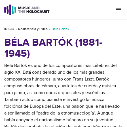
Togg
navi
INICIO
Resistencia y Exilio
Bela Bartok
BÉLA BARTÓK (1881-
1945)
Béla Bartók es uno de los compositores más célebres del
siglo XX. Está considerado uno de los más grandes
compositores húngaros, junto con Franz Liszt. Bartók
compuso obras de cámara, cuartetos de cuerda y música
para piano, así como obras orquestales y escénicas.
También actuó como pianista e investigó la música
folclórica de Europa del Este, una pasión que le ha llevado
a ser llamado el "padre de la etnomusicología". Aunque
había apoyado el nacionalismo húngaro en su juventud,
Bartók desaprobaba la relación del gobierno húngaro con la