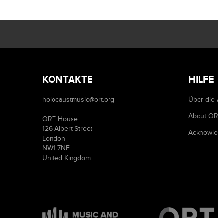
KONTAKTE
HILFE
holocaustmusic@ort.org
Über die 
About O
ORT House
126 Albert Street
Acknowle
London
NW1 7NE
United Kingdom