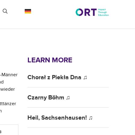
LEARN MORE
S-Männer
Chorał z Piekła Dna ♫
nd
 wieder
Czarny Böhm ♫
tttänzer
n
Heil, Sachsenhausen! ♫
3