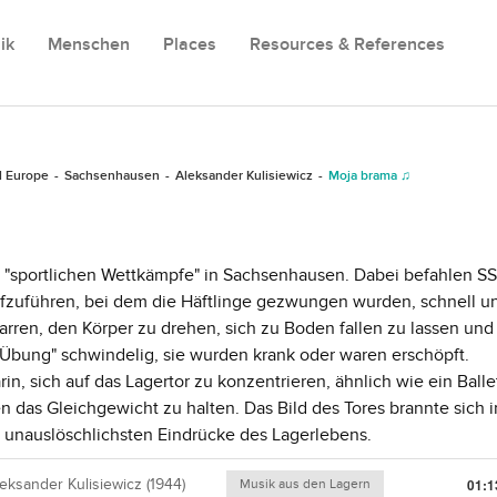
ik
Menschen
Places
Resources & References
l Europe
Sachsenhausen
Aleksander Kulisiewicz
Moja brama ♫
en "sportlichen Wettkämpfe" in Sachsenhausen. Dabei befahlen S
ufzuführen, bei dem die Häftlinge gezwungen wurden, schnell u
rren, den Körper zu drehen, sich zu Boden fallen zu lassen und
"Übung" schwindelig, sie wurden krank oder waren erschöpft.
, sich auf das Lagertor zu konzentrieren, ähnlich wie ein Balle
n das Gleichgewicht zu halten. Das Bild des Tores brannte sich i
r unauslöschlichsten Eindrücke des Lagerlebens.
eksander Kulisiewicz (1944)
Musik aus den Lagern
01:1