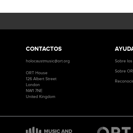
CONTACTOS
AYUD
holocaustmusic@ort.org
Sobre los
Sobre O
ORT House
126 Albert Street
Reconoci
London
NW1 7NE
United Kingdom