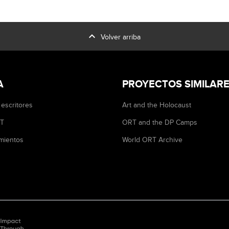
expand_less
Volver arriba
A
PROYECTOS SIMILAR
 escritores
Art and the Holocaust
RT
ORT and the DP Camps
mientos
World ORT Archive