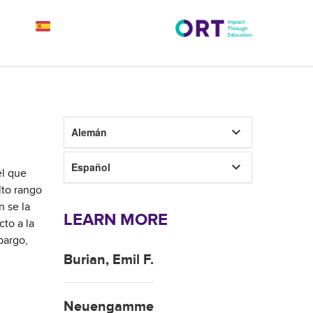
keyboard_arrow_down
Alemán
keyboard_arrow_down
Español
el que
lto rango
n se la
LEARN MORE
to a la
bargo,
Burian, Emil F.
Neuengamme