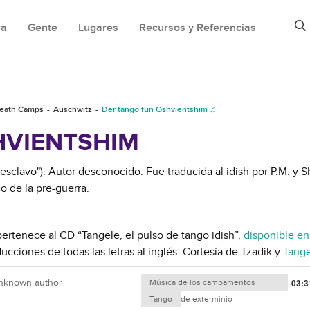
ca
Gente
Lugares
Recursos y Referencias
eath Camps
Auschwitz
Der tango fun Oshvientshim ♫
HVIENTSHIM
esclavo"). Autor desconocido. Fue traducida al idish por P.M. y 
o de la pre-guerra.
ertenece al CD “Tangele, el pulso de tango idish”,
disponible en
ducciones de todas las letras al inglés. Cortesía de Tzadik y
Tang
nknown author
Música de los campamentos
03:3
campos de exterminio
Tango