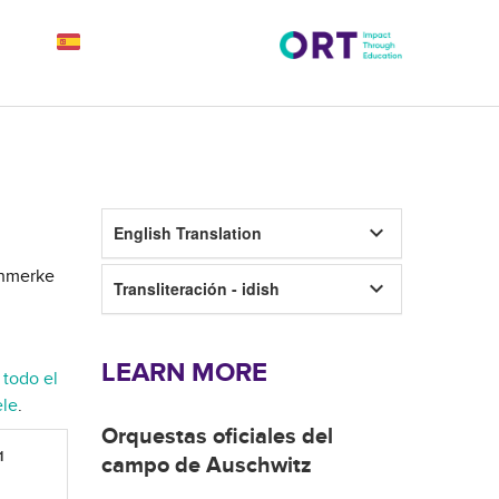
keyboard_arrow_down
English Translation
Shmerke
keyboard_arrow_down
Transliteración - idish
LEARN MORE
 todo el
ele
.
Orquestas oficiales del
1
campo de Auschwitz