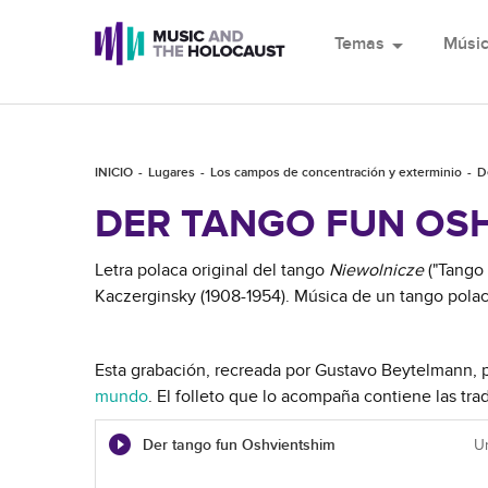
Temas
arrow_drop_down
Músi
INICIO
Lugares
Los campos de concentración y exterminio
D
DER TANGO FUN OS
Letra polaca original del tango
Niewolnicze
("Tango 
Kaczerginsky (1908-1954). Música de un tango polac
Esta grabación, recreada por Gustavo Beytelmann, p
mundo
. El folleto que lo acompaña contiene las tra
Der tango fun Oshvientshim
U