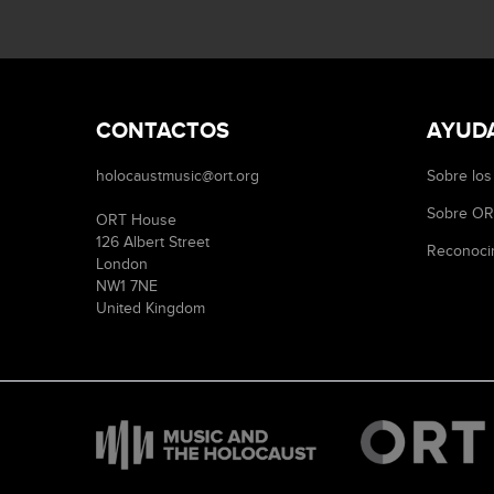
CONTACTOS
AYUD
holocaustmusic@ort.org
Sobre los
Sobre O
ORT House
126 Albert Street
Reconoci
London
NW1 7NE
United Kingdom