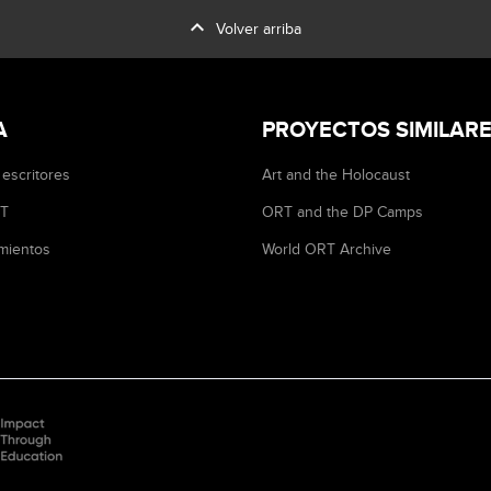
expand_less
Volver arriba
A
PROYECTOS SIMILAR
 escritores
Art and the Holocaust
RT
ORT and the DP Camps
mientos
World ORT Archive