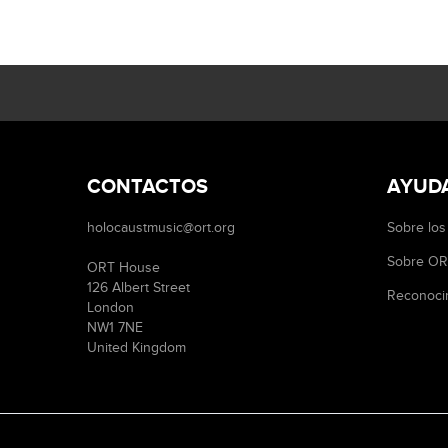
CONTACTOS
AYUD
holocaustmusic@ort.org
Sobre los
Sobre O
ORT House
126 Albert Street
Reconoci
London
NW1 7NE
United Kingdom