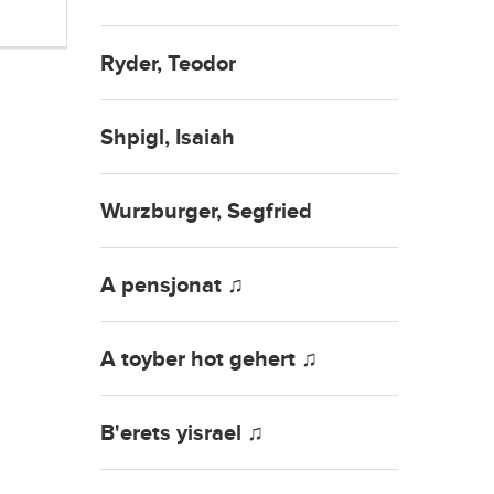
Ryder, Teodor
Shpigl, Isaiah
Wurzburger, Segfried
A pensjonat ♫
A toyber hot gehert ♫
B'erets yisrael ♫