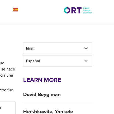
keyboard_arrow_down
Idish
keyboard_arrow_down
Español
que
o se hace
acía una
LEARN MORE
atro fue
Dovid Beyglman
3
Hershkowitz, Yankele