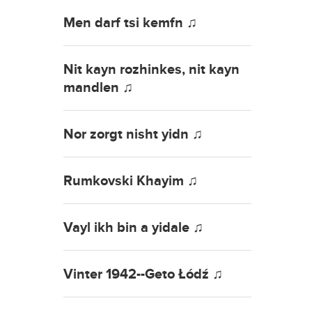
Men darf tsi kemfn ♫
Nit kayn rozhinkes, nit kayn
mandlen ♫
Nor zorgt nisht yidn ♫
Rumkovski Khayim ♫
Vayl ikh bin a yidale ♫
Vinter 1942--Geto Łódź ♫