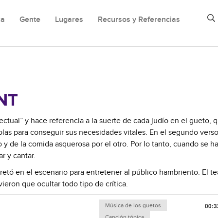
ca
Gente
Lugares
Recursos y Referencias
NT
ctual” y hace referencia a la suerte de cada judío en el gueto, 
olas para conseguir sus necesidades vitales. En el segundo vers
 y de la comida asquerosa por el otro. Por lo tanto, cuando se h
r y cantar.
rpretó en el escenario para entretener al público hambriento. El te
eron que ocultar todo tipo de crítica.
Música de los guetos
00:3
Canción tópica