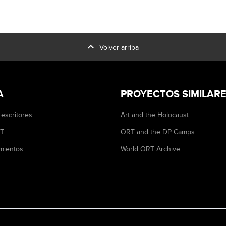
expand_less
Volver arriba
A
PROYECTOS SIMILAR
 escritores
Art and the Holocaust
RT
ORT and the DP Camps
mientos
World ORT Archive