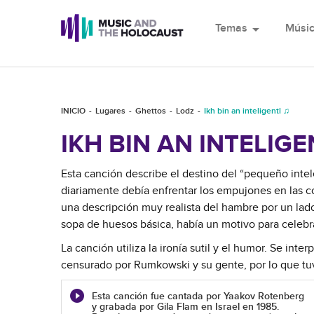
Temas
arrow_drop_down
Músi
INICIO
Lugares
Ghettos
Lodz
Ikh bin an inteligentl ♫
IKH BIN AN INTELIGE
Esta canción describe el destino del “pequeño intele
diariamente debía enfrentar los empujones en las c
una descripción muy realista del hambre por un lado
sopa de huesos básica, había un motivo para celebra
La canción utiliza la ironía sutil y el humor. Se inte
censurado por Rumkowski y su gente, por lo que tuvi
Esta canción fue cantada por Yaakov Rotenberg
y grabada por Gila Flam en Israel en 1985.