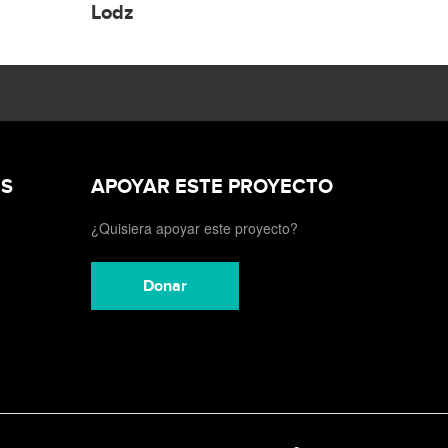
Lodz
ES
APOYAR ESTE PROYECTO
¿Quisiera apoyar este proyecto?
Donar