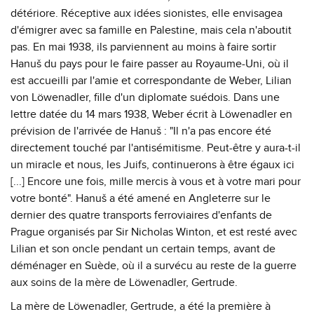
détériore. Réceptive aux idées sionistes, elle envisagea
d'émigrer avec sa famille en Palestine, mais cela n'aboutit
pas. En mai 1938, ils parviennent au moins à faire sortir
Hanuš du pays pour le faire passer au Royaume-Uni, où il
est accueilli par l'amie et correspondante de Weber, Lilian
von Löwenadler, fille d'un diplomate suédois. Dans une
lettre datée du 14 mars 1938, Weber écrit à Löwenadler en
prévision de l'arrivée de Hanuš : "Il n'a pas encore été
directement touché par l'antisémitisme. Peut-être y aura-t-il
un miracle et nous, les Juifs, continuerons à être égaux ici
[...] Encore une fois, mille mercis à vous et à votre mari pour
votre bonté". Hanuš a été amené en Angleterre sur le
dernier des quatre transports ferroviaires d'enfants de
Prague organisés par Sir Nicholas Winton, et est resté avec
Lilian et son oncle pendant un certain temps, avant de
déménager en Suède, où il a survécu au reste de la guerre
aux soins de la mère de Löwenadler, Gertrude.
La mère de Löwenadler, Gertrude, a été la première à