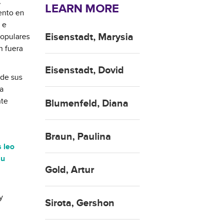
,
LEARN MORE
iento en
 e
Eisenstadt, Marysia
populares
n fuera
Eisenstadt, Dovid
 de sus
a
nte
Blumenfeld, Diana
Braun, Paulina
 leo
su
Gold, Artur
y
Sirota, Gershon