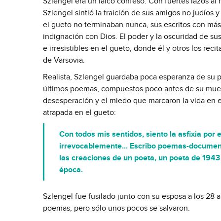
Szlengel era un laico confeso. Con fuertes lazos al 
Szlengel sintió la traición de sus amigos no judíos
el gueto no terminaban nunca, sus escritos con más
indignación con Dios. El poder y la oscuridad de su
e irresistibles en el gueto, donde él y otros los re
de Varsovia.
Realista, Szlengel guardaba poca esperanza de su pr
últimos poemas, compuestos poco antes de su muert
desesperación y el miedo que marcaron la vida en el 
atrapada en el gueto:
Con todos mis sentidos, siento la asfixia por
irrevocablemente... Escribo poemas-document
las creaciones de un poeta, un poeta de 194
época.
Szlengel fue fusilado junto con su esposa a los 28 
poemas, pero sólo unos pocos se salvaron.