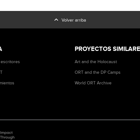
expand_less
Volver arriba
A
PROYECTOS SIMILAR
 escritores
Art and the Holocaust
RT
ORT and the DP Camps
mientos
World ORT Archive