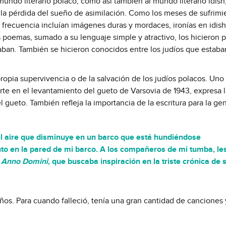
mundo literario polaco, como así también al mundo literario idish
 y la pérdida del sueño de asimilación. Como los meses de sufrim
 frecuencia incluían imágenes duras y mordaces, ironías en idish
s poemas, sumado a su lenguaje simple y atractivo, los hicieron 
citaban. También se hicieron conocidos entre los judíos que estaba
opia supervivencia o de la salvación de los judíos polacos. Uno
e en el levantamiento del gueto de Varsovia de 1943, expresa l
gueto. También refleja la importancia de la escritura para la ge
 el aire que disminuye en un barco que está hundiéndose
o en la pared de mi barco. A los compañeros de mi tumba, les
3
Anno Domini
, que buscaba inspiración en la triste crónica de 
años. Para cuando falleció, tenía una gran cantidad de canciones 