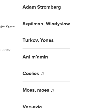
Adam Stromberg
Szpilman, Wladyslaw
NY: State
Turkov, Yonas
llancz.
Ani m’amin
Coolies ♫
Moes, moes ♫
Varsovia