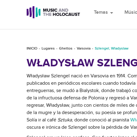
Temas
arrow_drop_down
Músi
INICIO
Lugares
Ghettos
Varsovia
Szlengel, Wladyslaw
WŁADYSŁAW SZLENG
Władysław Szlengel nació en Varsovia en 1914. Com
publicados en periódicos escolares cuando todavía e
entreguerras, se mudó a Bialystok, donde trabajó com
de la infructuosa defensa de Polonia y regresó a Va
regresar, Władysław, junto con cientos de miles de o
de la mugre y la desesperación, su poesía se profu
Solía ir al café
Sztuka
, donde conoció al pianista
Wł
oscura e irónica de Szlengel sobre la pérdida de Va