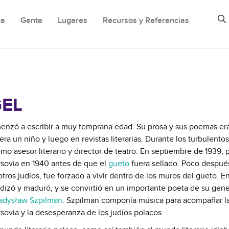
ca
Gente
Lugares
Recursos y Referencias
EL
enzó a escribir a muy temprana edad. Su prosa y sus poemas er
ra un niño y luego en revistas literarias. Durante los turbulento
o asesor literario y director de teatro. En septiembre de 1939, p
rsovia en 1940 antes de que el
gueto
fuera sellado. Poco despué
tros judíos, fue forzado a vivir dentro de los muros del gueto. 
ndizó y maduró, y se convirtió en un importante poeta de su gene
adysław Szpilman
. Szpilman componía música para acompañar l
rsovia y la desesperanza de los judíos polacos.