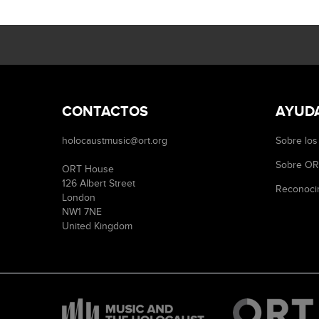
CONTACTOS
AYUD
holocaustmusic@ort.org
Sobre los
Sobre O
ORT House
126 Albert Street
Reconoci
London
NW1 7NE
United Kingdom