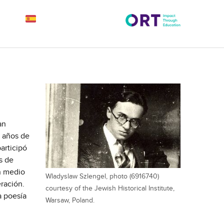
an
s años de
articipó
s de
En medio
Wladyslaw Szlengel, photo (6916740)
ración.
courtesy of the Jewish Historical Institute,
a poesía
Warsaw, Poland.