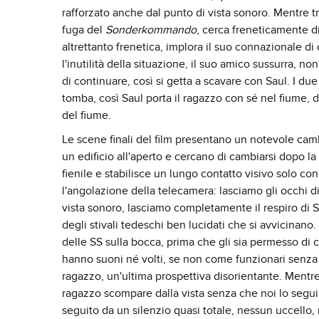
rafforzato anche dal punto di vista sonoro. Mentre tr
fuga del
Sonderkommando
, cerca freneticamente 
altrettanto frenetica, implora il suo connazionale di 
l'inutilità della situazione, il suo amico sussurra, no
di continuare, così si getta a scavare con Saul. I 
tomba, così Saul porta il ragazzo con sé nel fiume, d
del fiume.
Le scene finali del film presentano un notevole ca
un edificio all'aperto e cercano di cambiarsi dopo la
fienile e stabilisce un lungo contatto visivo solo co
l'angolazione della telecamera: lasciamo gli occhi di
vista sonoro, lasciamo completamente il respiro di S
degli stivali tedeschi ben lucidati che si avvicinan
delle SS sulla bocca, prima che gli sia permesso di
hanno suoni né volti, se non come funzionari senza 
ragazzo, un'ultima prospettiva disorientante. Mentre 
ragazzo scompare dalla vista senza che noi lo seguia
seguito da un silenzio quasi totale, nessun uccello,