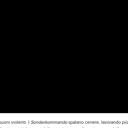
uoni violenti. I
Sonderkommando
spalano cenere, lavorando pi