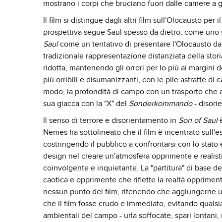
mostrano i corpi che bruciano fuori dalle camere a ga
Il film si distingue dagli altri film sull'Olocausto p
prospettiva segue Saul spesso da dietro, come uno sp
Saul
come un tentativo di presentare l'Olocausto da 
tradizionale rappresentazione distanziata della stor
ridotta, mantenendo gli orrori per lo più ai margini
più orribili e disumanizzanti, con le pile astratte di
modo, la profondità di campo con un trasporto che arr
sua giacca con la "X" del
Sonderkommando
- disori
Il senso di terrore e disorientamento in
Son of Saul
Nemes ha sottolineato che il film è incentrato sull'
costringendo il pubblico a confrontarsi con lo stato
design nel creare un'atmosfera opprimente e realist
coinvolgente e inquietante. La "partitura" di base de
caotica e opprimente che riflette la realtà opprim
nessun punto del film, ritenendo che aggiungerne u
che il film fosse crudo e immediato, evitando qualsi
ambientali del campo - urla soffocate, spari lontani, 