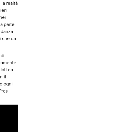
e la realtà
ieri
nei
a parte,
a danza
i che da
 di
ecamente
iati da
n il
vo ogni
Pres