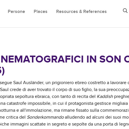
Persone
Places
Resources & References
INEMATOGRAFICI IN SON 
)
segue Saul Ausländer, un prigioniero ebreo costretto a lavorare
crede di aver trovato il corpo di suo figlio, la sua preoccupa
opriata sepoltura ebraica, con tanto di recita del
Kaddish
preghier
a catastrofe impossibile, in cui il protagonista gestisce migliaia 
notturna e all'immolazione, ma rimane fissato sulla commemoraz
one critica del
Sonderkommando
alludendo ad alcuni dei suoi m
eroiche immagini scattate in segreto e sepolte da una porta di leg