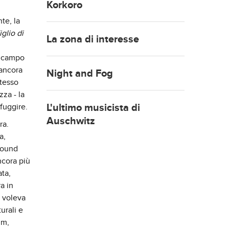
Korkoro
te, la
iglio di
La zona di interesse
i campo
 ancora
Night and Fog
stesso
zza - la
 fuggire.
L'ultimo musicista di
Auschwitz
ra.
a,
 sound
ncora più
ata,
a in
 voleva
urali e
lm,