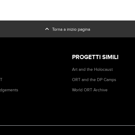
expand_less
Torna a inizio pagina
PROGETTI SIMILI
Art and the Holocaust
RT
ORT and the DP Camps
dgements
World ORT Archive