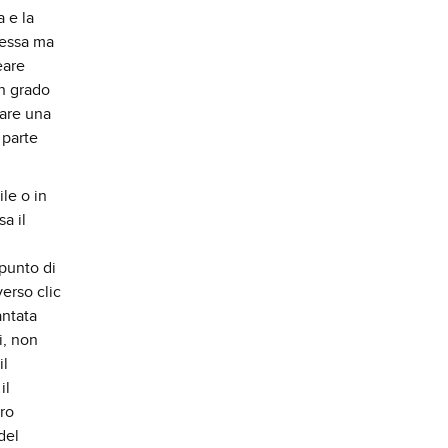
a e la
messa ma
eare
in grado
are una
 parte
ile o in
a il
 punto di
erso clic
antata
i, non
il
il
aro
del