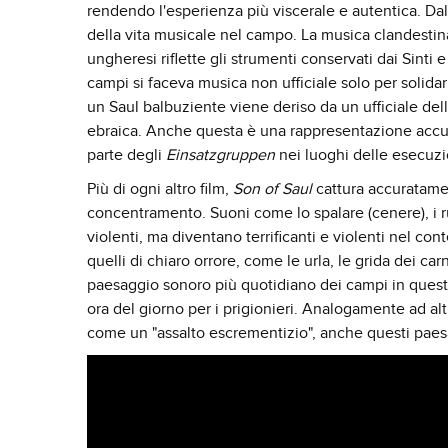
rendendo l'esperienza più viscerale e autentica. Dal
della vita musicale nel campo. La musica clandestina
ungheresi riflette gli strumenti conservati dai Sinti
campi si faceva musica non ufficiale solo per solidar
un Saul balbuziente viene deriso da un ufficiale del
ebraica. Anche questa è una rappresentazione accur
parte degli
Einsatzgruppen
nei luoghi delle esecuzi
Più di ogni altro film,
Son of Saul
cattura accuratame
concentramento. Suoni come lo spalare (cenere), i 
violenti, ma diventano terrificanti e violenti nel c
quelli di chiaro orrore, come le urla, le grida dei ca
paesaggio sonoro più quotidiano dei campi in quest
ora del giorno per i prigionieri. Analogamente ad alt
come un "assalto escrementizio", anche questi paesa