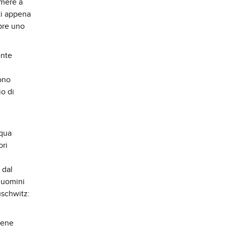
amere a
ti appena
mpre uno
ente
uono
io di
cqua
ori
i
 dal
 uomini
uschwitz:
iene