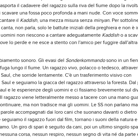
asporta il cadavere del ragazzo sulla riva del fiume dopo la rivolt
di scavare una fossa poco profonda a mani nude. Con voce som
cantare il
Kaddish
, una mezza misura senza
minyan.
Per sottolin
n canta, non parla, solo le battute iniziali della preghiera e non è 
due uomini non riescono a cantare adeguatamente
Kaddish
o a scav
ove lo perde e ne esce a stento con l'amico per fuggire dall'altra
mbiamento sonoro. Gli evasi del
Sonderkommando
sono in un fien
 fuga lungo il fiume. Un ragazzo vivo, polacco o tedesco, attravers
n Saul, che sorride lentamente. C'è un trasferimento visivo con
 Saul e seguiamo la giacca del ragazzo attraverso la foresta. Dal
aul e le esperienze degli uomini e ci fissiamo brevemente sul div
o. Il ragazzo viene letteralmente messo a tacere con una mano gu
 continuare, ma non tradisce mai gli uomini. Le SS non parlano ma
parole accompagnati dai loro cani che suonano davanti o dietro 
seguiamo il ragazzo fuori dal film, tornano i suoni della natura e 
mo. Un giro di spari è seguito da cani, poi un ultimo singolo sp
 nessuna corsa, nessun respiro, nessun segno di vita né da parte 