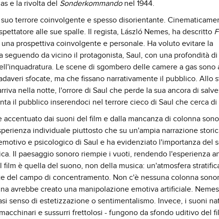
s e la rivolta del
Sonderkommando
nel 1944.
er il suo terrore coinvolgente e spesso disorientante. Cinematicamen
ettatore alle sue spalle. Il regista, László Nemes, ha descritto
F
una prospettiva coinvolgente e personale. Ha voluto evitare la
ia seguendo da vicino il protagonista, Saul, con una profondità d
 dell'inquadratura. Le scene di sgombero delle camere a gas sono
 cadaveri sfocate, ma che fissano narrativamente il pubblico. Allo 
iva nella notte, l'orrore di Saul che perde la sua ancora di salve
enta il pubblico inserendoci nel terrore cieco di Saul che cerca di
è accentuato dai suoni del film e dalla mancanza di colonna sono
esperienza individuale piuttosto che su un'ampia narrazione storic
 emotivo e psicologico di Saul e ha evidenziato l'importanza del
ica. Il paesaggio sonoro riempie i vuoti, rendendo l'esperienza a
l film è quella del suono, non della musica: un'atmosfera stratific
ente del campo di concentramento. Non c'è nessuna colonna sonor
na avrebbe creato una manipolazione emotiva artificiale. Nemes
asi senso di estetizzazione o sentimentalismo. Invece, i suoni nat
macchinari e sussurri frettolosi - fungono da sfondo uditivo del fi