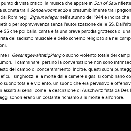
 punto di vista critico, la musica che appare in
Son of Saul
riflett
 suonata tra il
Sonderkommando
e presumibilmente tra i prigion
 e dai Rom negli
Zigeunerlager
nell'autunno del 1944 e indica che 
ietà o per sopravvivenza senza l'autorizzazione delle SS. Dall'altr
le SS che poi balla, canta e fa una breve parodia grottesca di un
ata del sadismo musicale e dello scherno religioso sia nei camp
oni.
nte il
Gesamtgewalttätigklang
o suono violento totale dei campi
rumori, il camminare, persino la conversazione non sono intrins
ontesto del campo di concentramento. Inoltre, questi suoni puntegg
rnefici, i singhiozzi e la morte dalle camere a gas, si combinano co
o suono totale e violento, un suono che era pervasivo e offensi
ri assalti ai sensi, come la descrizione di Auschwitz fatta da Des 
ggi sonori erano un costante richiamo alla morte e all'orrore.