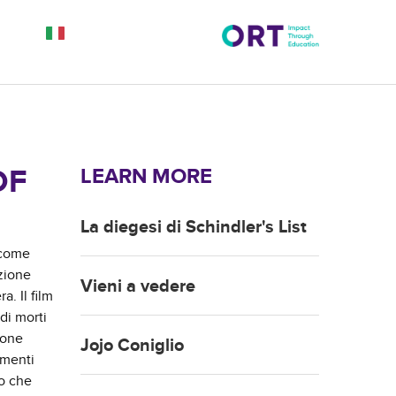
OF
LEARN MORE
La diegesi di Schindler's List
 come
zione
Vieni a vedere
a. Il film
di morti
ione
Jojo Coniglio
omenti
no che