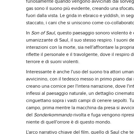
furiosamente quando vengono avvicinati dai sorvegli
gas sono il suono più evidente, creando una sfocatur
fuori dalla vista. Le grida in ebraico e yiddish, in 
staccato, i cani che si uniscono come co-collaborat
In
Son of Saul,
questo paesaggio sonoro violento è 
umanizzante di Saul, il suo stesso respiro. I suoni de
interazioni con la morte, sia nell'affrontare la prop
riflette il personale e il travolgente, dove il respir
terrore e di suoni violenti.
Interessante è anche l'uso del suono tra attori uman
avvicinino, con il tedesco messo in primo piano dai rum
creano una cornice per l'intera narrazione, dove l'inte
inflessi al paesaggio naturale, un dettaglio cinematog
cinguettano sopra i vasti campi di cenere sepolti. Tut
campo, prima mentre la macchina da presa si avvici
del
Sonderkommando
rivolta e fuga vengono ripresi
niente di quell'orrore è di questo mondo.
L'arco narrativo chiave del film, quello di Saul che t