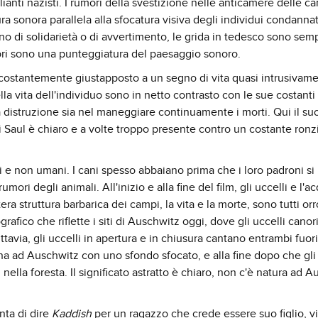
anti nazisti. I rumori della svestizione nelle anticamere delle c
a sonora parallela alla sfocatura visiva degli individui condanna
segno di solidarietà o di avvertimento, le grida in tedesco sono se
ori sono una punteggiatura del paesaggio sonoro.
costantemente giustapposto a un segno di vita quasi intrusivam
lla vita dell'individuo sono in netto contrasto con le sue costanti
ria distruzione sia nel maneggiare continuamente i morti. Qui il s
o di Saul è chiaro e a volte troppo presente contro un costante ronz
i e non umani. I cani spesso abbaiano prima che i loro padroni si
ori degli animali. All'inizio e alla fine del film, gli uccelli e l'a
ra struttura barbarica dei campi, la vita e la morte, sono tutti orr
rafico che riflette i siti di Auschwitz oggi, dove gli uccelli canor
tavia, gli uccelli in apertura e in chiusura cantano entrambi fuori
na ad Auschwitz con uno sfondo sfocato, e alla fine dopo che gli
 nella foresta. Il significato astratto è chiaro, non c'è natura ad A
enta di dire
Kaddish
per un ragazzo che crede essere suo figlio, v