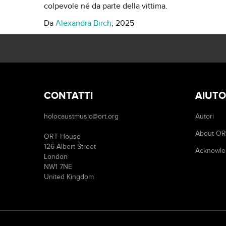
colpevole né da parte della vittima.
Da
Alexandra Birch
, 2025
CONTATTI
AIUTO
holocaustmusic@ort.org
Autori
About O
ORT House
126 Albert Street
Acknowle
London
NW1 7NE
United Kingdom