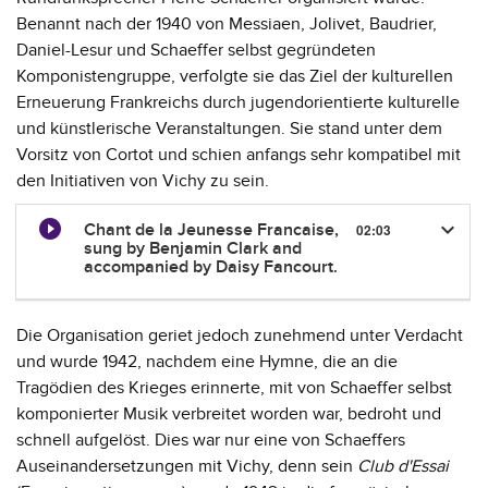
Benannt nach der 1940 von Messiaen, Jolivet, Baudrier,
Daniel-Lesur und Schaeffer selbst gegründeten
Komponistengruppe, verfolgte sie das Ziel der kulturellen
Erneuerung Frankreichs durch jugendorientierte kulturelle
und künstlerische Veranstaltungen. Sie stand unter dem
Vorsitz von Cortot und schien anfangs sehr kompatibel mit
den Initiativen von Vichy zu sein.
keyboard_arrow_down
Chant de la Jeunesse Francaise,
02:03
sung by Benjamin Clark and
accompanied by Daisy Fancourt.
Die Organisation geriet jedoch zunehmend unter Verdacht
und wurde 1942, nachdem eine Hymne, die an die
Tragödien des Krieges erinnerte, mit von Schaeffer selbst
komponierter Musik verbreitet worden war, bedroht und
schnell aufgelöst. Dies war nur eine von Schaeffers
Auseinandersetzungen mit Vichy, denn sein
Club d'Essai