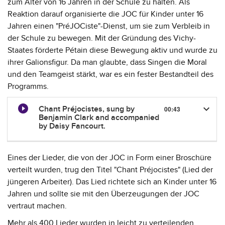
zum Alter von 16 Jahren in der Schule zu halten. Als
Reaktion darauf organisierte die JOC für Kinder unter 16
Jahren einen "PréJOCiste"-Dienst, um sie zum Verbleib in
der Schule zu bewegen. Mit der Gründung des Vichy-
Staates förderte Pétain diese Bewegung aktiv und wurde zu
ihrer Galionsfigur. Da man glaubte, dass Singen die Moral
und den Teamgeist stärkt, war es ein fester Bestandteil des
Programms.
keyboard_arrow_down
Chant Préjocistes, sung by
00:43
Benjamin Clark and accompanied
by Daisy Fancourt.
Eines der Lieder, die von der JOC in Form einer Broschüre
verteilt wurden, trug den Titel "Chant Préjocistes" (Lied der
jüngeren Arbeiter). Das Lied richtete sich an Kinder unter 16
Jahren und sollte sie mit den Überzeugungen der JOC
vertraut machen.
Mehr als 400 Lieder wurden in leicht zu verteilenden