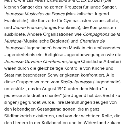
Musik, wie
Les Petits Chanteurs à la Croix du Bois
(Die
kleinen Sänger des hölzernen Kreuzes) für junge Sänger,
Jeunesse Musicales de France
(Musikalische Jugend
Frankreichs),
die Konzerte für Gymnasiasten veranstaltete,
und
Jeune France
(Junges Frankreich)
,
die Komponisten
ausbildete. Andere Organisationen wie
Compagnons de la
Musique
(Musikalische Begleiter) und
Chantiers de
Jeunesse
(Jugendlager) banden Musik in ein umfassendes
Jugenderlebnis ein. Religiöse Jugendbewegungen wie die
Jeunesse Ouvrière Chrétienne
(Junge Christliche Arbeiter)
waren durch die gleichzeitige Kontrolle von Kirche und
Staat mit besonderen Schwierigkeiten konfrontiert. Alle
diese Gruppen wurden vom
Radio-Jeunesse
(Jugendradio)
unterstützt, das im August 1940 unter dem Motto "la
jeunesse a le droit a chanter" (die Jugend hat das Recht zu
singen) gegründet wurde. Ihre Bemühungen zeugen von
den lebendigen Gesangstraditionen, die in ganz
Südfrankreich existierten, und von der wichtigen Rolle, die
den Liedern in der Kollaboration und im Widerstand zukam.