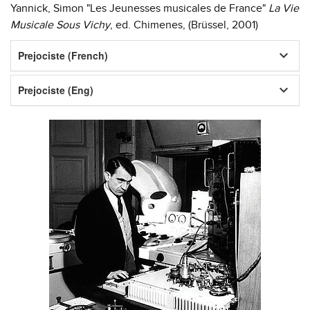
Yannick, Simon "Les Jeunesses musicales de France"
La Vie
Musicale Sous Vichy
, ed. Chimenes, (Brüssel, 2001)
keyboard_arrow_down
Prejociste (French)
keyboard_arrow_down
Prejociste (Eng)