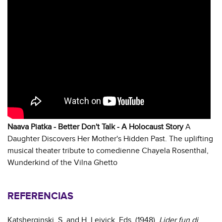
Naava Piatka - Better Don't Talk - A Holocaust Story
A
Daughter Discovers Her Mother's Hidden Past. The uplifting
musical theater tribute to comedienne Chayela Rosenthal,
Wunderkind of the Vilna Ghetto
REFERENCIAS
Katsherginski, S. and H. Leivick, Eds. (1948).
Lider fun di