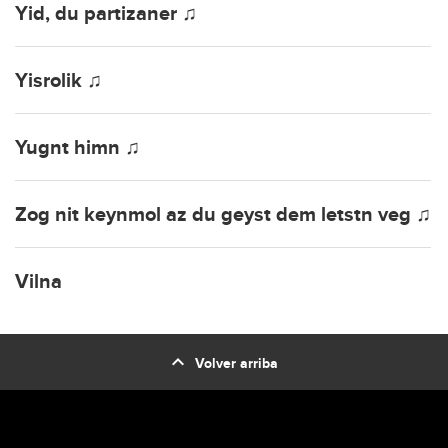
Yid, du partizaner ♫
Yisrolik ♫
Yugnt himn ♫
Zog nit keynmol az du geyst dem letstn veg ♫
Vilna
expand_less
Volver arriba