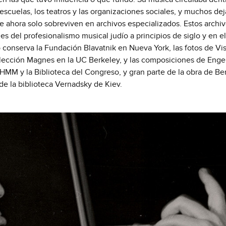
s escuelas, los teatros y las organizaciones sociales, y muchos de
e ahora solo sobreviven en archivos especializados. Estos archi
des del profesionalismo musical judío a principios de siglo y en e
o conserva la Fundación Blavatnik en Nueva York, las fotos de Vi
olección Magnes en la UC Berkeley, y las composiciones de Enge
MM y la Biblioteca del Congreso, y gran parte de la obra de Be
e la biblioteca Vernadsky de Kiev.