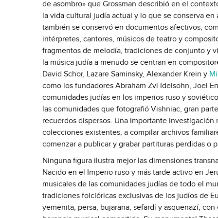
de asombro» que Grossman describió en el contexto
la vida cultural judía actual y lo que se conserva en
también se conservó en documentos afectivos, como l
intérpretes, cantores, músicos de teatro y compos
fragmentos de melodía, tradiciones de conjunto y vir
la música judía a menudo se centran en compositor
David Schor, Lazare Saminsky, Alexander Krein y
Mi
como los fundadores Abraham Zvi Idelsohn, Joel Eng
comunidades judías en los imperios ruso y soviético 
las comunidades que fotografió Vishniac, gran part
recuerdos dispersos. Una importante investigación r
colecciones existentes, a compilar archivos familiar
comenzar a publicar y grabar partituras perdidas o p
Ninguna figura ilustra mejor las dimensiones transn
Nacido en el Imperio ruso y más tarde activo en Jer
musicales de las comunidades judías de todo el mu
tradiciones folclóricas exclusivas de los judíos de 
yemenita, persa, bujarana, sefardí y asquenazí, con