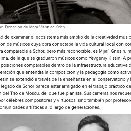
ac. Donación de Mara Vishniac Kohn.
dad de examinar el ecosistema más amplio de la creatividad musica
n de músicos cuya obra conectaba la vida cultural local con corr
ra comparable a Schor, pero más reconocible, es Mijaíl Gnesin, m
ima, de la que se graduaron músicos como Yevgeniy Kissin. 
A pe
 posiciones comparables dentro de la infraestructura educativa de
ración que entendía la composición y la pedagogía como activi
esin se extendió a través de la enseñanza en el conservatorio y l
egado de Schor parece estar arraigado en el trabajo práctico de 
 del Trío de Moscú, del que fue pianista. 
Sus carreras nos recue
por célebres compositores y virtuosos, sino también por profesor
comunidades artísticas a lo largo de generaciones.