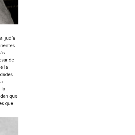
l judía 
ientes 
ás 
sar de 
 la 
dades 
a 
la 
rdan que 
es que 