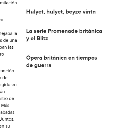
imilación
Hulyet, hulyet, beyze vintn
ar
La serie Promenade británica
nejaba la
y el Blitz
és de una
ban las
ero
Ópera británica en tiempos
de guerra
canción
o de
ingido en
ión
stro de
. Más
grabadas
Juntos,
en su