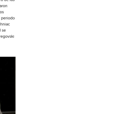
jaron
vos
l periodo
shniac
l se
regovski