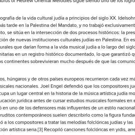
rus of Hebrew Oriental Melodies sigue siendo uno de los logro
rafía de la vida cultural judía a principios del siglo XX. Idelsoh
más tarde en la Palestina del Mandato, y no trabajó exclusivamen
to, se sitúa en la intersección de dos procesos históricos: la pre
ción de nuevas instituciones culturales judías en Palestina. En e
rales que darían forma a la vida musical judía a lo largo del sigl
nitarias en un registro histórico documentado, lo que garantizó q
e los continentes sobrevivieran mucho después de que las comuni
ecos, húngaros y de otros países europeos recurrieron cada vez má
sicales nacionales. Joel Engel defendió que los compositores ju
pa un lugar central en la historia de la música artística judía m
cación jurídica antes de cursar estudios musicales formales en 
ó en uno de los defensores más influyentes de un estilo nacional
eruditos contemporáneos suelen describirlo como la figura funda
a los compositores a tratar las melodías folclóricas judías y las
ón artística seria.[3] Recopiló canciones folclóricas en yidis, arr