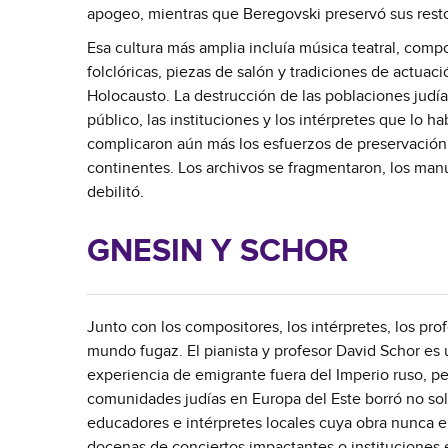
apogeo, mientras que Beregovski preservó sus resto
Esa cultura más amplia incluía música teatral, comp
folclóricas, piezas de salón y tradiciones de actua
Holocausto. La destrucción de las poblaciones judías
público, las instituciones y los intérpretes que lo h
complicaron aún más los esfuerzos de preservación. 
continentes. Los archivos se fragmentaron, los ma
debilitó.
GNESIN Y SCHOR
Junto con los compositores, los intérpretes, los pr
mundo fugaz. El pianista y profesor David Schor es
experiencia de emigrante fuera del Imperio ruso, per
comunidades judías en Europa del Este borró no solo
educadores e intérpretes locales cuya obra nunca e
docenas de conciertos impactantes o instituciones e