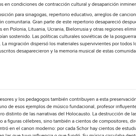
s en condiciones de contracción cultural y desaparición inminen
osición para sinagogas, repertorio educativo, arreglos de cancio
ción comunitaria. Gran parte de este repertorio desapareció despu
 en Polonia, Lituania, Ucrania, Bielorrusia y otras regiones elimi
abían sostenido. Las políticas culturales soviéticas de la posguerra
La migración dispersó los materiales supervivientes por todos l
nuscritos desaparecieron y la memoria musical de estas comunid
ofesores y los pedagogos también contribuyen a esta preservació
 uno de esos ejemplos de músico fundacional, profesor influyent
o distinto de las narrativas del Holocausto. La destrucción de la
 a figuras célebres, sino también a cientos de compositores, dir
ntró en el canon moderno: por cada Schor hay cientos de estudi
n las que tuvo influencia o que fundó. Su música circulaba dent