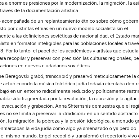
ba a enormes presiones por la modernización, la migración, la as
 través de la documentación artística.
vino acompañada de un replanteamiento étnico sobre cómo gobern
 por distintas etnias en un nuevo modelo socialista sin el
mente a las definiciones soviéticas de nacionalidad, el Estado ma
ista en formatos inteligibles para las poblaciones locales a trav
[8] Por lo tanto, el papel de los académicos y artistas que estudia
ra recopilar y preservar con precisión las culturas regionales, p
laciones en nuevos ciudadanos soviéticos.
e Beregovski grabó, transcribió y preservó meticulosamente la 
e actuó cuando la música folclórica judía todavía circulaba dentr
bajó en un entorno radicalmente reducido y políticamente restr
había sido fragmentada por la revolución, la represión y la agitac
, evacuación y grabación, Anna Shternshis demuestra que el regi
s no se limita a preservar la «tradición» en un sentido abstracto
ón, la migración, la pobreza y la presión ideológica, a menudo 
enmarcaban la vida judía como algo ya amenazado o ya perdido. 
el mismo mundo: Engel recopiló y transformó el repertorio vivo 