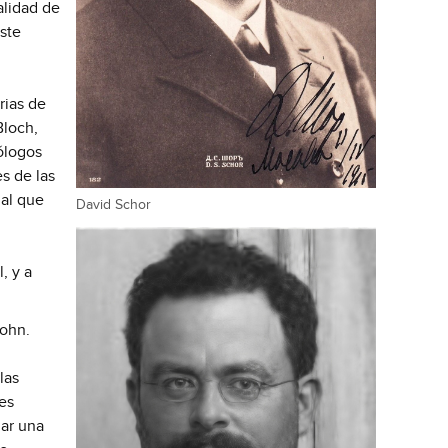
alidad de
Este
rias de
Bloch,
ólogos
s de las
ual que
David Schor
, y a
sohn.
las
des
lar una