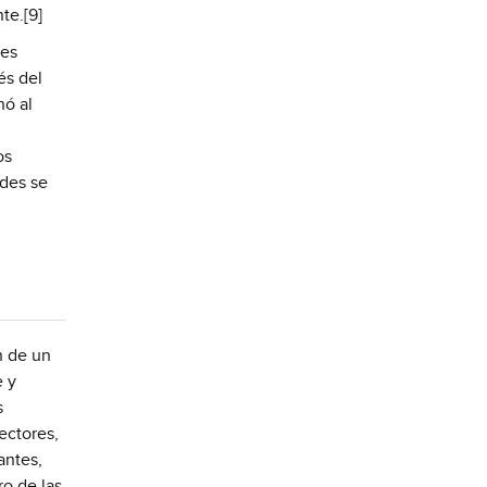
te.[9]
nes
és del
nó al
os
ades se
n de un
e y
s
ectores,
antes,
ro de las