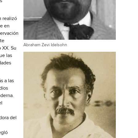
s
n realizó
te en
servación
ste
Abraham Zevi Idelsohn
o XX. Su
ue las
dades
s a las
díos
oderna.
el
dora del
egló