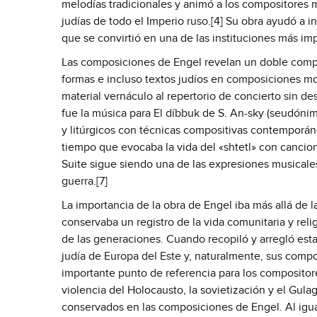
melodías tradicionales y animó a los compositores 
judías de todo el Imperio ruso.[4] Su obra ayudó a i
que se convirtió en una de las instituciones más im
Las composiciones de Engel revelan un doble compro
formas e incluso textos judíos en composiciones mod
material vernáculo al repertorio de concierto sin de
fue la música para El díbbuk de S. An-sky (seudón
y litúrgicos con técnicas compositivas contemporánea
tiempo que evocaba la vida del «shtetl» con cancio
Suite sigue siendo una de las expresiones musicales 
guerra.[7]
La importancia de la obra de Engel iba más allá de 
conservaba un registro de la vida comunitaria y relig
de las generaciones. Cuando recopiló y arregló esta
judía de Europa del Este y, naturalmente, sus comp
importante punto de referencia para los compositore
violencia del Holocausto, la sovietización y el Gu
conservados en las composiciones de Engel. Al igu