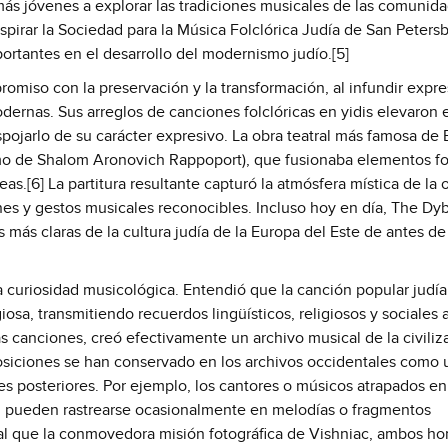
más jóvenes a explorar las tradiciones musicales de las comunid
nspirar la Sociedad para la Música Folclórica Judía de San Peters
portantes en el desarrollo del modernismo judío.[5]
miso con la preservación y la transformación, al infundir expre
ernas. Sus arreglos de canciones folclóricas en yidis elevaron e
spojarlo de su carácter expresivo. La obra teatral más famosa de
imo de Shalom Aronovich Rappoport), que fusionaba elementos fo
s.[6] La partitura resultante capturó la atmósfera mística de la o
nes y gestos musicales reconocibles. Incluso hoy en día, The Dy
más claras de la cultura judía de la Europa del Este de antes de
la curiosidad musicológica. Entendió que la canción popular judía
iosa, transmitiendo recuerdos lingüísticos, religiosos y sociales 
s canciones, creó efectivamente un archivo musical de la civiliz
osiciones se han conservado en los archivos occidentales como 
s posteriores. Por ejemplo, los cantores o músicos atrapados en
lag pueden rastrearse ocasionalmente en melodías o fragmentos
al que la conmovedora misión fotográfica de Vishniac, ambos h