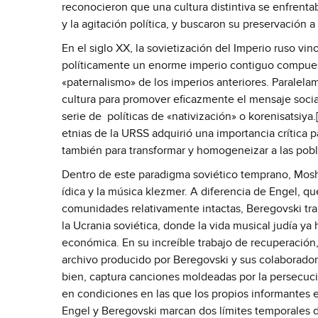
reconocieron que una cultura distintiva se enfrenta
y la agitación política, y buscaron su preservación a
En el siglo XX, la sovietización del Imperio ruso 
políticamente un enorme imperio contiguo compuesto
«paternalismo» de los imperios anteriores. Paralela
cultura para promover eficazmente el mensaje social
serie de políticas de «nativización» o korenisatsiya.
etnias de la URSS adquirió una importancia crítica pa
también para transformar y homogeneizar a las pob
Dentro de este paradigma soviético temprano, Mosh
ídica y la música klezmer. A diferencia de Engel, qu
comunidades relativamente intactas, Beregovski tra
la Ucrania soviética, donde la vida musical judía ya 
económica. En su increíble trabajo de recuperación
archivo producido por Beregovski y sus colaboradore
bien, captura canciones moldeadas por la persecuci
en condiciones en las que los propios informantes 
Engel y Beregovski marcan dos límites temporales d