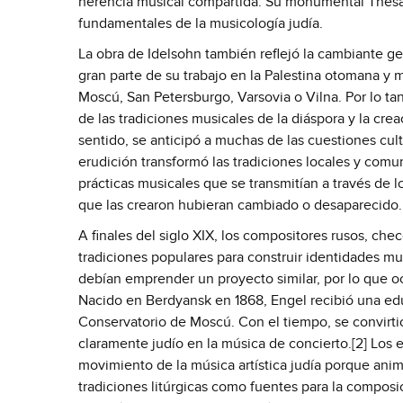
herencia musical compartida. Su monumental Thesau
fundamentales de la musicología judía.
La obra de Idelsohn también reflejó la cambiante geog
gran parte de su trabajo en la Palestina otomana y 
Moscú, San Petersburgo, Varsovia o Vilna. Por lo tan
de las tradiciones musicales de la diáspora y la crea
sentido, se anticipó a muchas de las cuestiones cultu
erudición transformó las tradiciones locales y comu
prácticas musicales que se transmitían a través d
que las crearon hubieran cambiado o desaparecido.
A finales del siglo XIX, los compositores rusos, ch
tradiciones populares para construir identidades mu
debían emprender un proyecto similar, por lo que ocu
Nacido en Berdyansk en 1868, Engel recibió una edu
Conservatorio de Moscú. Con el tiempo, se convirti
claramente judío en la música de concierto.[2] Los 
movimiento de la música artística judía porque animó 
tradiciones litúrgicas como fuentes para la composici