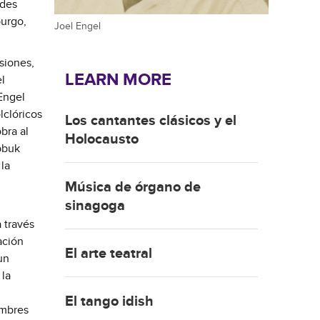
ades
burgo,
Joel Engel
siones,
LEARN MORE
l
 Engel
lclóricos
Los cantantes clásicos y el
bra al
Holocausto
bbuk
 la
Música de órgano de
sinagoga
a través
ación
El arte teatral
un
 la
El tango idish
ombres