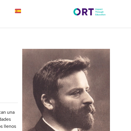
can una
idades
s llenos