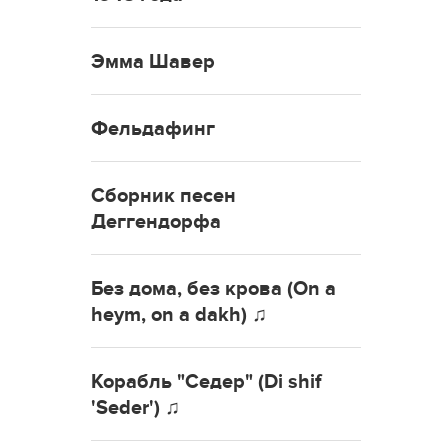
Эмма Шавер
Фельдафинг
Сборник песен
Деггендорфа
Без дома, без крова (On a
heym, on a dakh) ♫
Корабль "Седер" (Di shif
'Seder') ♫