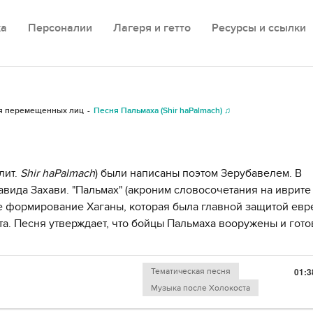
ка
Персоналии
Лагеря и гетто
Ресурсы и ссылки
ля перемещенных лиц
Песня Пальмаха (Shir haPalmach) ♫
лит.
Shir haPalmach
) были написаны поэтом Зерубавелем. В
ида Захави. "Пальмах" (акроним словосочетания на иврите 
ое формирование Хаганы, которая была главной защитой евр
а. Песня утверждает, что бойцы Пальмаха вооружены и гот
Тематическая песня
01:3
Музыка после Холокоста