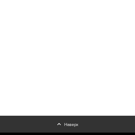
expand_less
Наверх