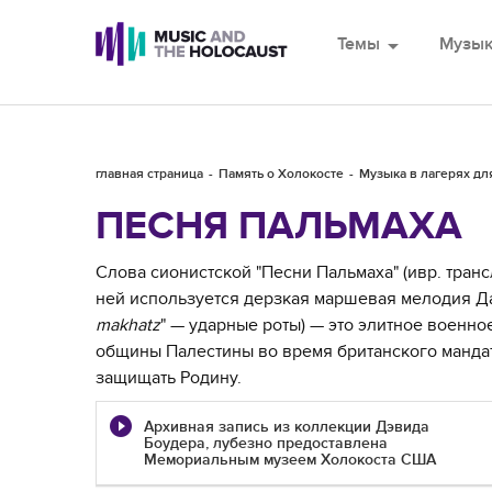
Темы
arrow_drop_down
Музы
главная страница
Память о Холокосте
Музыка в лагерях д
ПЕСНЯ ПАЛЬМАХА
Слова сионистской "Песни Пальмаха" (ивр. транс
ней используется дерзкая маршевая мелодия Дав
makhatz
" — ударные роты) — это элитное военн
общины Палестины во время британского мандат
защищать Родину.
Архивная запись из коллекции Дэвида
Боудера, лубезно предоставлена
Мемориальным музеем Холокоста США