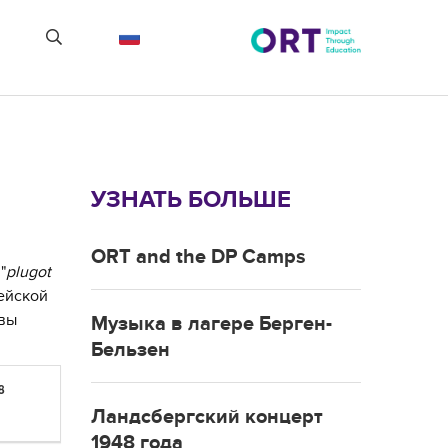
УЗНАТЬ БОЛЬШЕ
ORT and the DP Camps
"
plugot
ейской
овы
Музыка в лагере Берген-
Бельзен
8
Ландсбергский концерт
1948 года