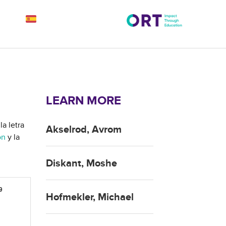
LEARN MORE
la letra
Akselrod, Avrom
on
y la
Diskant, Moshe
9
Hofmekler, Michael