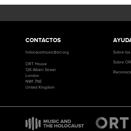
CONTACTOS
AYUD
holocaustmusic@ort.org
Sobre los
Sobre O
ORT House
126 Albert Street
Reconoci
London
NW1 7NE
United Kingdom