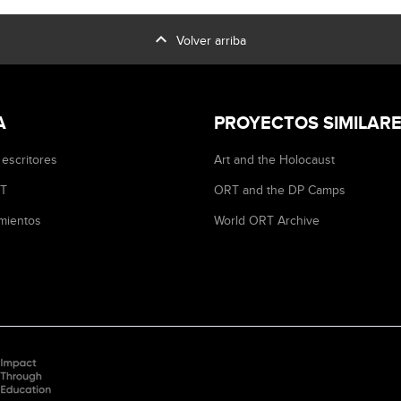
expand_less
Volver arriba
A
PROYECTOS SIMILAR
 escritores
Art and the Holocaust
RT
ORT and the DP Camps
mientos
World ORT Archive