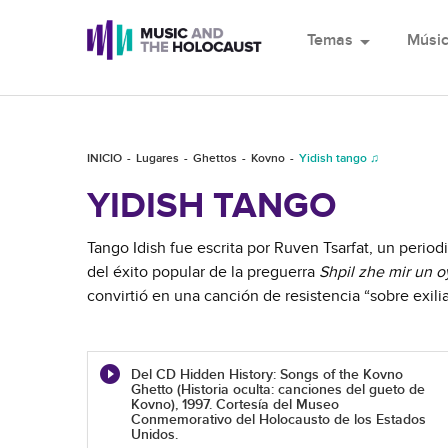
Temas
arrow_drop_down
Músi
INICIO
Lugares
Ghettos
Kovno
Yidish tango ♫
YIDISH TANGO
Tango Idish fue escrita por Ruven Tsarfat, un periodis
del éxito popular de la preguerra
Shpil zhe mir un oy
convirtió en una canción de resistencia “sobre exil
Del CD Hidden History: Songs of the Kovno
Ghetto (Historia oculta: canciones del gueto de
Kovno), 1997. Cortesía del Museo
Conmemorativo del Holocausto de los Estados
Unidos.