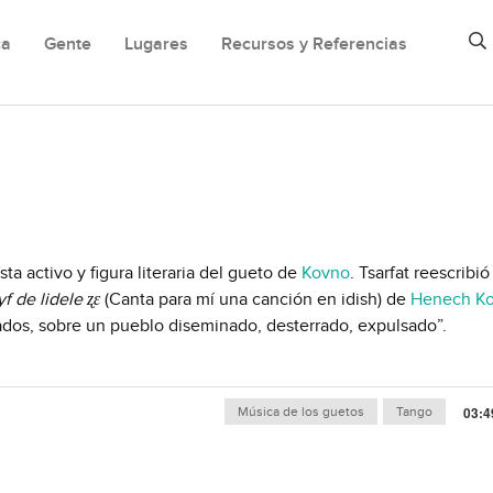
ca
Gente
Lugares
Recursos y Referencias
ta activo y figura literaria del gueto de
Kovno
. Tsarfat reescribió 
f de lidele ʐɛ
(Canta para mí una canción en idish) de
Henech K
iados, sobre un pueblo diseminado, desterrado, expulsado”.
Música de los guetos
Tango
03:4