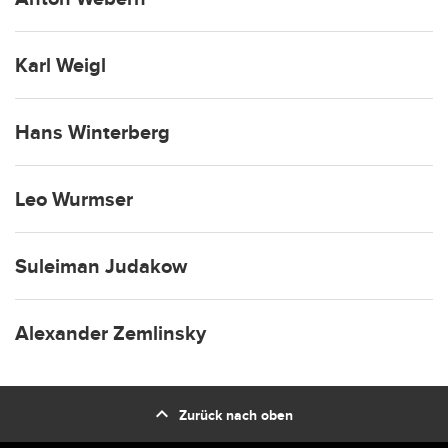
Karl Weigl
Hans Winterberg
Leo Wurmser
Suleiman Judakow
Alexander Zemlinsky
expand_less
Zurück nach oben