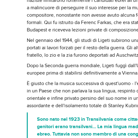
naziste limitarono fortemente i candidati ebrei all'u
a malincuore di perseguire il suo interesse per la m
compositore, nonostante non avesse avuto alcuna f
formali. Qui fu istruito da Ferenc Farkas, che era sta
Budapest e riceveva lezioni private di composizione
Nel gennaio del 1944, gli studi di Ligeti subirono un
portati ai lavori forzati per il resto della guerra. Gli 
fratello, lo zio e la zia furono deportati ad Auschwi
Dopo la Seconda guerra mondiale, Ligeti fuggì dall'U
europee prima di stabilirsi definitivamente a Vienna
È giusto che la musica successiva di quest'uomo - l
in un Paese che non parlava la sua lingua, respinto d
orientale e infine privato persino del suo nome in u
assordante e dell'isolamento totale di Stanley Kubri
Sono nato nel 1923 in Transilvania come citt
genitori erano transilvani... La mia lingua 
ebreo. Tuttavia non sono membro di una congr