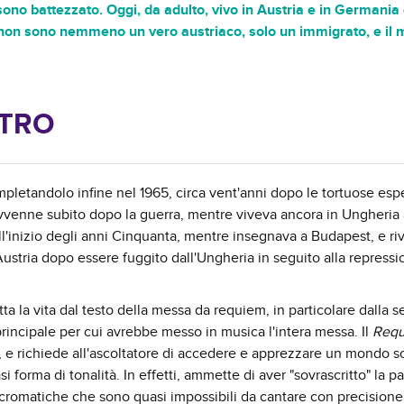
no battezzato. Oggi, da adulto, vivo in Austria e in Germania
non sono nemmeno un vero austriaco, solo un immigrato, e il 
STRO
mpletandolo infine nel 1965, circa vent'anni dopo le tortuose es
vvenne subito dopo la guerra, mentre viveva ancora in Ungheria a
'inizio degli anni Cinquanta, mentre insegnava a Budapest, e rivi
Austria dopo essere fuggito dall'Ungheria in seguito alla repressi
ta la vita dal testo della messa da requiem, in particolare dalla
principale per cui avrebbe messo in musica l'intera messa. Il
Req
, e richiede all'ascoltatore di accedere e apprezzare un mondo 
forma di tonalità. In effetti, ammette di aver "sovrascritto" la par
cromatiche che sono quasi impossibili da cantare con precisione.