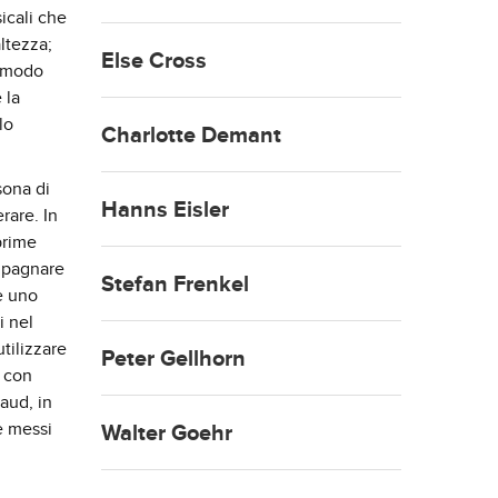
icali che
ltezza;
Else Cross
n modo
 la
lo
Charlotte Demant
sona di
Hanns Eisler
rare. In
prime
mpagnare
Stefan Frenkel
ne uno
i nel
tilizzare
Peter Gellhorn
a con
aud, in
e messi
Walter Goehr