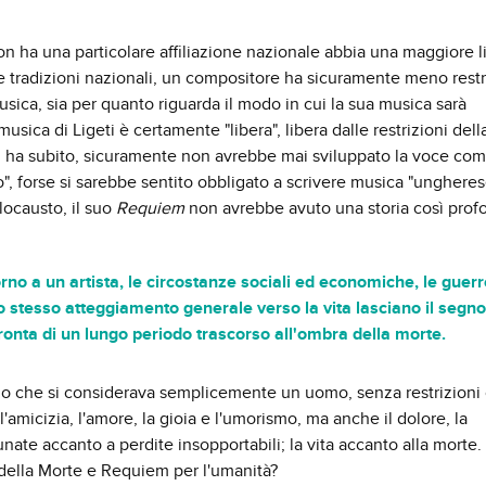
una particolare affiliazione nazionale abbia una maggiore li
 e tradizioni nazionali, un compositore ha sicuramente meno restri
usica, sia per quanto riguarda il modo in cui la sua musica sarà
usica di Ligeti è certamente "libera", libera dalle restrizioni della
i ha subito, sicuramente non avrebbe mai sviluppato la voce com
o", forse si sarebbe sentito obbligato a scrivere musica "ungheres
locausto, il suo
Requiem
non avrebbe avuto una storia così prof
rno a un artista, le circostanze sociali ed economiche, le guerr
suo stesso atteggiamento generale verso la vita lasciano il segno.
onta di un lungo periodo trascorso all'ombra della morte.
o che si considerava semplicemente un uomo, senza restrizioni c
amicizia, l'amore, la gioia e l'umorismo, ma anche il dolore, la
ate accanto a perdite insopportabili; la vita accanto alla morte. 
della Morte e Requiem per l'umanità?