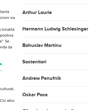
bertà
Arthur Lourie
zioni sia
Hermann Ludwig Schlesinger
 tonalità
positiva
e". Se
Bohuslav Martinu
onda da
Sostenitori
e,
..
Andrew Panufnik
ulturali,
Oskar Posa
Chi altro