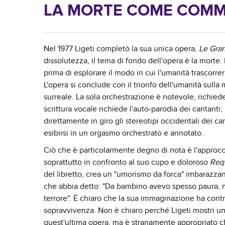
LA MORTE COME COMM
Nel 1977 Ligeti completò la sua unica opera,
Le Gra
dissolutezza, il tema di fondo dell'opera è la morte
prima di esplorare il modo in cui l'umanità trascorr
L'opera si conclude con il trionfo dell'umanità sulla
surreale. La sola orchestrazione è notevole, richie
scrittura vocale richiede l'auto-parodia dei cantan
direttamente in giro gli stereotipi occidentali dei 
esibirsi in un orgasmo orchestrato e annotato.
Ciò che è particolarmente degno di nota è l'approcci
soprattutto in confronto al suo cupo e doloroso
Req
del libretto, crea un "umorismo da forca" imbarazza
che abbia detto: "Da bambino avevo spesso paura, 
terrore". È chiaro che la sua immaginazione ha contri
sopravvivenza. Non è chiaro perché Ligeti mostri un
quest'ultima opera, ma è stranamente appropriato c