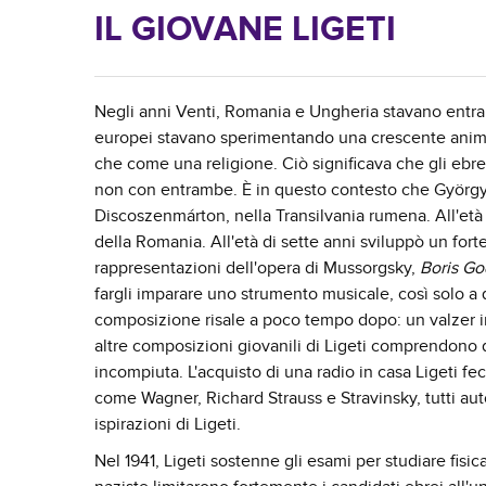
IL GIOVANE LIGETI
Negli anni Venti, Romania e Ungheria stavano entram
europei stavano sperimentando una crescente animos
che come una religione. Ciò significava che gli ebrei
non con entrambe. È in questo contesto che György 
Discoszenmárton, nella Transilvania rumena. All'età d
della Romania. All'età di sette anni sviluppò un fort
rappresentazioni dell'opera di Mussorgsky,
Boris G
fargli imparare uno strumento musicale, così solo a q
composizione risale a poco tempo dopo: un valzer in
altre composizioni giovanili di Ligeti comprendono di
incompiuta. L'acquisto di una radio in casa Ligeti 
come Wagner, Richard Strauss e Stravinsky, tutti auto
ispirazioni di Ligeti.
Nel 1941, Ligeti sostenne gli esami per studiare fisic