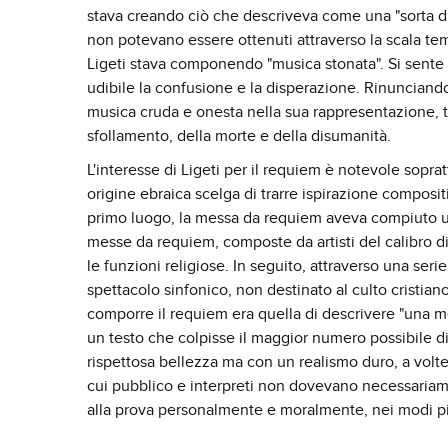
stava creando ciò che descriveva come una "sorta di 
non potevano essere ottenuti attraverso la scala tem
Ligeti stava componendo "musica stonata". Si sente 
udibile la confusione e la disperazione. Rinunciando 
musica cruda e onesta nella sua rappresentazione, t
sfollamento, della morte e della disumanità.
L'interesse di Ligeti per il requiem è notevole sopr
origine ebraica scelga di trarre ispirazione composit
primo luogo, la messa da requiem aveva compiuto un
messe da requiem, composte da artisti del calibr
le funzioni religiose. In seguito, attraverso una ser
spettacolo sinfonico, non destinato al culto cristian
comporre il requiem era quella di descrivere "una me
un testo che colpisse il maggior numero possibile d
rispettosa bellezza ma con un realismo duro, a volte 
cui pubblico e interpreti non dovevano necessariam
alla prova personalmente e moralmente, nei modi più 