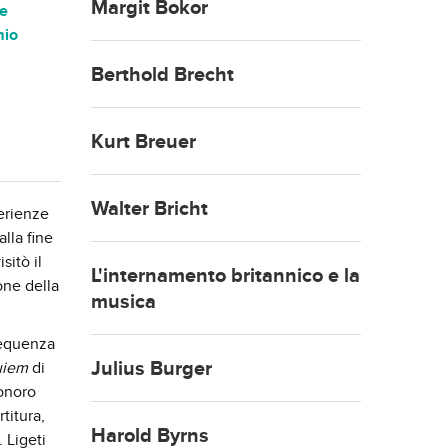
Margit Bokor
 e
mio
Berthold Brecht
Kurt Breuer
Walter Bricht
perienze
lla fine
sitò il
L'internamento britannico e la
one della
musica
 sequenza
Julius Burger
uiem
di
sonoro
titura,
Harold Byrns
 Ligeti