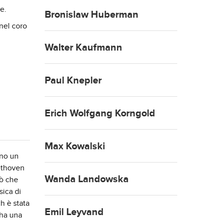
e.
Bronislaw Huberman
 nel coro
Walter Kaufmann
Paul Knepler
Erich Wolfgang Korngold
Max Kowalski
nno un
eethoven
Wanda Landowska
iò che
sica di
h è stata
Emil Leyvand
 ha una