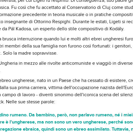
niversità, per cui Ligeti fu respinto. Di conseguenza, suo padre g
usica. Fu così che fu accettato al Conservatorio di Cluj come stu
ormazione precedente in teoria musicale o in pratiche composit
to insegnante di Ottorino Respighi. Durante le estati, Ligeti si re
 da Pál Kadosa, un esperto dello stile compositivo di Kodály.
a brusca interruzione quando lui e molti altri ebrei ungheresi fur
altri membri della sua famiglia non furono così fortunati: i genitori, 
tz. Solo la madre sopravvisse.
ngheria in mezzo alle rivolte anticomuniste e viaggiò in diverse 
.
'ebreo ungherese, nato in un Paese che ha cessato di esistere, cr
alla sua prima carriera, vittima dell'occupazione nazista dell'Eur
n campo di lavoro - diventi sinonimo dell'iconica scena del silenz
ck. Nelle sue stesse parole:
adino rumeno. Da bambino, però, non parlavo rumeno, né i miei
madre è l'ungherese, ma non sono un vero ungherese, perché son
egazione ebraica, quindi sono un ebreo assimilato. Tuttavia, 