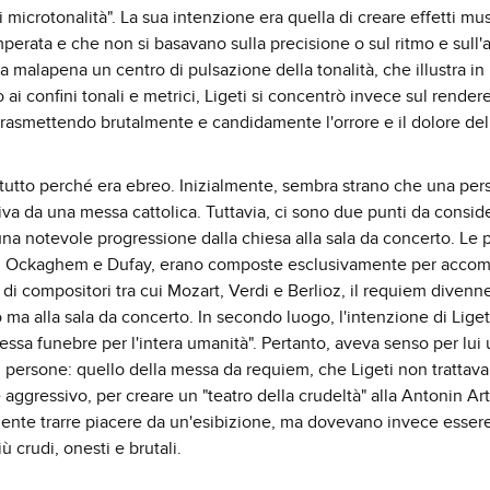
microtonalità". La sua intenzione era quella di creare effetti mus
perata e che non si basavano sulla precisione o sul ritmo e sull'a
a malapena un centro di pulsazione della tonalità, che illustra i
ai confini tonali e metrici, Ligeti si concentrò invece sul rendere
rasmettendo brutalmente e candidamente l'orrore e il dolore del
attutto perché era ebreo. Inizialmente, sembra strano che una per
iva da una messa cattolica. Tuttavia, ci sono due punti da conside
a notevole progressione dalla chiesa alla sala da concerto. Le 
o di Ockaghem e Dufay, erano composte esclusivamente per acco
ie di compositori tra cui Mozart, Verdi e Berlioz, il requiem diven
o ma alla sala da concerto. In secondo luogo, l'intenzione di Liget
ssa funebre per l'intera umanità". Pertanto, aveva senso per lui u
i persone: quello della messa da requiem, che Ligeti non trattav
aggressivo, per creare un "teatro della crudeltà" alla Antonin Art
ente trarre piacere da un'esibizione, ma dovevano invece esser
crudi, onesti e brutali.