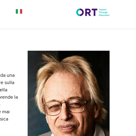
 da una
e sulla
ella
rende la
a
è mai
usica