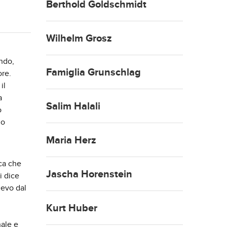
Berthold Goldschmidt
Wilhelm Grosz
ondo,
Famiglia Grunschlag
ore.
il
a
Salim Halali
o
no
Maria Herz
ica che
Jascha Horenstein
i dice
ievo dal
Kurt Huber
nale e