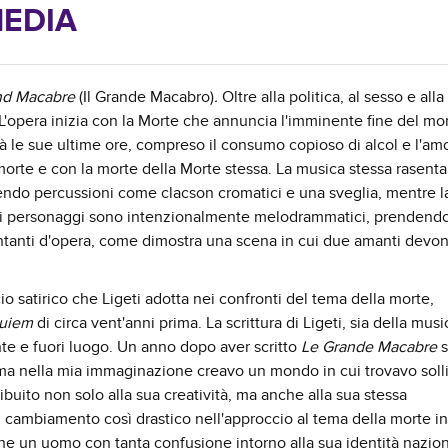
EDIA
nd Macabre
(Il Grande Macabro)
.
Oltre alla politica, al sesso e alla
. L'opera inizia con la Morte che annuncia l'imminente fine del m
erà le sue ultime ore, compreso il consumo copioso di alcol e l'am
 morte e con la morte della Morte stessa. La musica stessa rasenta 
dendo percussioni come clacson cromatici e una sveglia, mentre l
ti; i personaggi sono intenzionalmente melodrammatici, prendend
cantanti d'opera, come dimostra una scena in cui due amanti devo
o satirico che Ligeti adotta nei confronti del tema della morte,
uiem
di circa vent'anni prima. La scrittura di Ligeti, sia della mus
nte e fuori luogo. Un anno dopo aver scritto
Le Grande Macabre
s
ma nella mia immaginazione creavo un mondo in cui trovavo soll
buito non solo alla sua creatività, ma anche alla sua stessa
 cambiamento così drastico nell'approccio al tema della morte in
he un uomo con tanta confusione intorno alla sua identità nazio