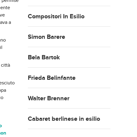
li permise
dente
ive
Compositori In Esilio
cava a
Simon Barere
ono
il
Bela Bartok
città
Frieda Belinfante
esciuto
opa
io
Walter Brenner
Cabaret berlinese in esilio
o
non