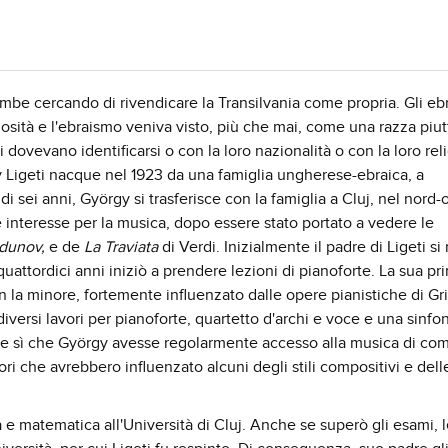
be cercando di rivendicare la Transilvania come propria. Gli eb
ità e l'ebraismo veniva visto, più che mai, come una razza piut
 dovevano identificarsi o con la loro nazionalità o con la loro rel
Ligeti nacque nel 1923 da una famiglia ungherese-ebraica, a
i sei anni, György si trasferisce con la famiglia a Cluj, nel nord-
e interesse per la musica, dopo essere stato portato a vedere le
odunov,
e de
La Traviata
di Verdi. Inizialmente il padre di Ligeti si r
uattordici anni iniziò a prendere lezioni di pianoforte. La sua pr
 la minore, fortemente influenzato dalle opere pianistiche di Gr
versi lavori per pianoforte, quartetto d'archi e voce e una sinfo
fece sì che György avesse regolarmente accesso alla musica di com
ri che avrebbero influenzato alcuni degli stili compositivi e dell
a e matematica all'Università di Cluj. Anche se superò gli esami, l