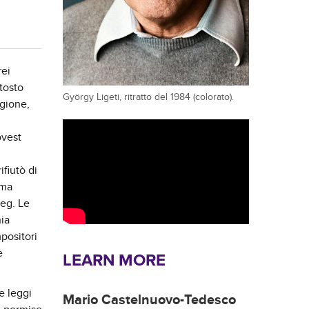
rei
tosto
György Ligeti, ritratto del 1984 (colorato).
igione,
ovest
ifiutò di
ima
ieg. Le
nia
positori
e
LEARN MORE
e leggi
Mario Castelnuovo-Tedesco