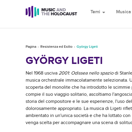
Temi
arrow_drop_down
Musica
Pagina
Resistenza ed Esilio
György Ligeti
GYÖRGY LIGETI
Nel 1968 usciva
2001: Odissea nello spazio
di Stanl
musica orchestrale immacolatamente selezionata. U
scoperta del monolite che ha introdotto le scimmie pr
compie il suo viaggio solitario, ascoltiamo l'angosc
storia del compositore e le sue esperienze, l'uso de
dolorosamente appropriato. La musica di Ligeti rifle
ambientato in un'unica società e che ha lottato con l
venga scelta per accompagnare una scena di solitud