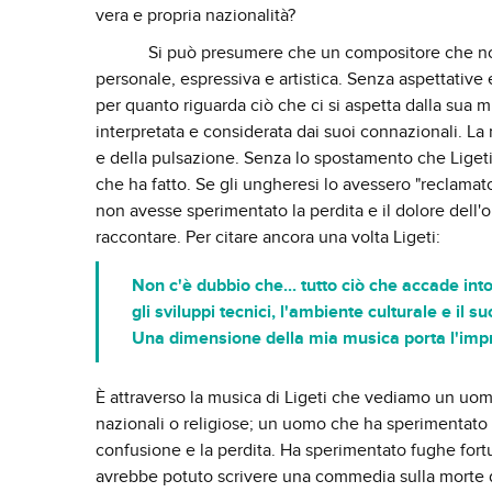
vera e propria nazionalità?
Si può presumere che un compositore che non ha 
personale, espressiva e artistica. Senza aspettative
per quanto riguarda ciò che ci si aspetta dalla sua m
interpretata e considerata dai suoi connazionali. La m
e della pulsazione. Senza lo spostamento che Liget
che ha fatto. Se gli ungheresi lo avessero "reclamat
non avesse sperimentato la perdita e il dolore dell'o
raccontare. Per citare ancora una volta Ligeti:
Non c'è dubbio che... tutto ciò che accade into
gli sviluppi tecnici, l'ambiente culturale e il 
Una dimensione della mia musica porta l'impr
È attraverso la musica di Ligeti che vediamo un uom
nazionali o religiose; un uomo che ha sperimentato l'
confusione e la perdita. Ha sperimentato fughe fortun
avrebbe potuto scrivere una commedia sulla morte 