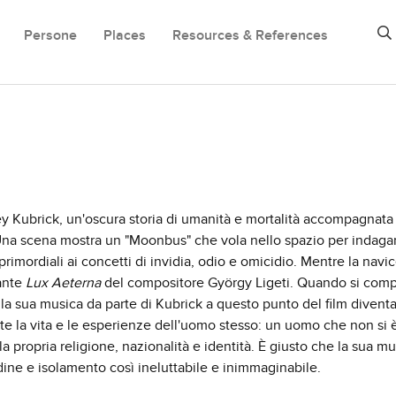
Persone
Places
Resources & References
ey Kubrick, un'oscura storia di umanità e mortalità accompagnata
na scena mostra un "Moonbus" che vola nello spazio per indagar
imordiali ai concetti di invidia, odio e omicidio. Mentre la navic
iante
Lux Aeterna
del compositore György Ligeti. Quando si comp
lla sua musica da parte di Kubrick a questo punto del film divent
tte la vita e le esperienze dell'uomo stesso: un uomo che non si 
a propria religione, nazionalità e identità. È giusto che la sua m
ine e isolamento così ineluttabile e inimmaginabile.