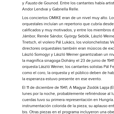
y
Fausto
de Gounod. Entre los cantantes había arti
Andor Lendvai y Gabriella Relle.
Los conciertos OMIKE eran de un nivel muy alto. Los 
orquestales incluían un repertorio que cubría desd
calificados y muy motivados, y entre los miembros d
Jámbor, Renée Sándor, György Sebők, László Weiner, 
Trietsch, el violero Pál Lukács, los violonchelistas V
directores orquestales también eran músicos de exce
László Somogyi y László Weiner garantizaban un niv
la magnífica sinagoga Dohány el 23 de junio de 19
orquesta László Weiner, los cantantes solistas Pál 
como el coro, la orquesta y el público deben de hab
la esperanza estuvo presente en ese evento.
El 11 de diciembre de 1941, A Magyar Zsidók Lapja (
lunes por la noche, probablemente refiriéndose al 
cuerdas tuvo su primera representación en Hungría.
instrumentación colorida de la pieza; su aplauso e
bis. Otras piezas en el programa incluyeron una obe