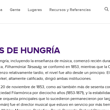
ca
Gente
Lugares
Recursos y Referencias
S DE HUNGRÍA
 Hungría, incluyendo la enseñanza de música, comenzó recién dura
ca,
Filharmóniai Társaság
, se conformó en 1853, mientras que la 
zo relativamente tardío, el nivel fue alto desde un principio. El
kel, altamente calificado, dirigió ambas instituciones.
 el 20 de noviembre de 1853, como así también más de sesenta co
ciedad Filarmónica por dieciocho años (1853-1871), y la estabilida
e orquesta principales que lo sucedieron permanecieron por lar
mán) fue el director musical que estuvo en servicio por más tie