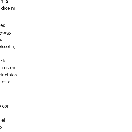
n la
 dice ni
es,
György
as
elssohn,
zler
ticos en
rincipios
e este
o con
 el
o