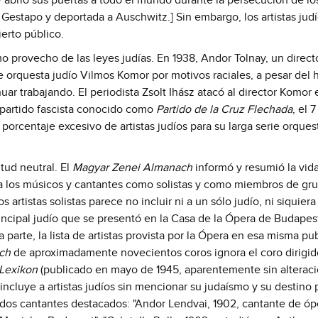
 abrió sus puertas a todo el mundo durante la persecución de los
 Gestapo y deportada a Auschwitz.] Sin embargo, los artistas jud
erto público.
o provecho de las leyes judías. En 1938, Andor Tolnay, un direct
de orquesta judío Vilmos Komor por motivos raciales, a pesar del
ar trabajando. El periodista Zsolt Ihász atacó al director Komor 
 partido fascista conocido como
Partido de la Cruz Flechada
, el 
rcentaje excesivo de artistas judíos para su larga serie orquest
tud neutral. El
Magyar Zenei Almanach
informó y resumió la vid
 a los músicos y cantantes como solistas y como miembros de gr
artistas solistas parece no incluir ni a un sólo judío, ni siquiera 
rincipal judío que se presentó en la Casa de la Ópera de Budapes
parte, la lista de artistas provista por la Ópera en esa misma pu
ch
de aproximadamente novecientos coros ignora el coro dirigid
 Lexikon
(publicado en mayo de 1945, aparentemente sin alterac
ncluye a artistas judíos sin mencionar su judaísmo y su destino p
dos cantantes destacados: "Andor Lendvai, 1902, cantante de óp