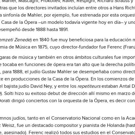
Mahler, Mascagni, Prokofiev, Ravel, Respighi, Richard Strauss y
ras que los directores invitados incluían entre otros a Hans Rich
ra sinfonía de Mahler, por ejemplo, fue estrenada por esta orques
a Casa de la Ópera –un modelo todavía vigente hoy en día– y un
desempeñó desde 1888 hasta 1891.
emzeti Zenede
) en 1840 fue muy beneficiosa para la educación m
mia de Música en 1875, cuyo director-fundador fue Ferenc (Franz)
úngaras de música y también en otros ámbitos culturales fue impor
ue tocaba en funciones de ópera era tan alto que la derecha políti
go, para 1888, el judío Gustav Mahler se desempeñaba como direct
te en producciones de la Casa de la Ópera. En los comienzos de 
 bajista judío David Ney, y entre los
repetiteurs
estaban Antal D
). Solti hizo su exitoso debut de dirección allí mismo en marzo 
orati dirigió conciertos con la orquesta de la Ópera, es decir con
umnos judíos, tanto en el Conservatorio Nacional como en la Ac
z Weisz, fue un destacado compositor y pianista de Holanda (has
 asesinado). Ferenc realizó todos sus estudios en el Conservato