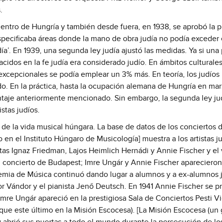
.
entro de Hungría y también desde fuera, en 1938, se aprobó la p
 especificaba áreas donde la mano de obra judía no podía exceder
udía’. En 1939, una segunda ley judía ajustó las medidas. Ya si un
idos en la fe judía era considerado judío. En ámbitos culturales 
excepcionales se podía emplear un 3% más. En teoría, los judíos
do. En la práctica, hasta la ocupación alemana de Hungría en ma
entaje anteriormente mencionado. Sin embargo, la segunda ley ju
stas judíos.
a de la vida musical húngara. La base de datos de los conciertos 
n el Instituto Húngaro de Musicología] muestra a los artistas j
stas Ignaz Friedman, Lajos Heimlich Hernádi y Annie Fischer y el v
l concierto de Budapest; Imre Ungár y Annie Fischer apareciero
demia de Música continuó dando lugar a alumnos y a ex-alumnos 
r Vándor y el pianista Jenő Deutsch. En 1941 Annie Fischer se p
mre Ungár apareció en la prestigiosa Sala de Conciertos Pesti Vi
que este último en la Misión Escocesa). [La Misión Escocesa (un