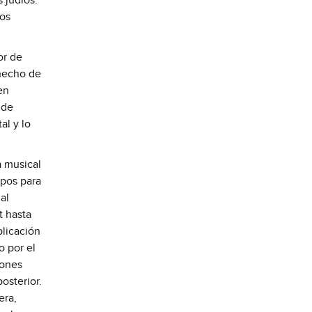
 judíos.
íos
or de
 hecho de
en
7 de
al y lo
a musical
upos para
al
t hasta
blicación
o por el
iones
osterior.
era,