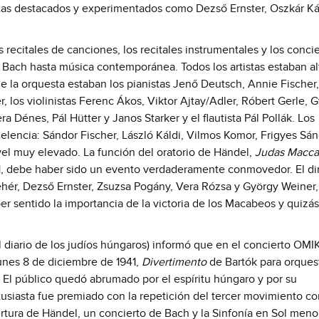
stas destacados y experimentados como Dezső Ernster, Oszkár K
recitales de canciones, los recitales instrumentales y los conci
e Bach hasta música contemporánea. Todos los artistas estaban a
e la orquesta estaban los pianistas Jenő Deutsch, Annie Fischer,
los violinistas Ferenc Ákos, Viktor Ajtay/Adler, Róbert Gerle, 
era Dénes, Pál Hütter y Janos Starker y el flautista Pál Pollák. Los
lencia: Sándor Fischer, László Káldi, Vilmos Komor, Frigyes Sán
el muy elevado. La función del oratorio de Händel,
Judas Macc
41, debe haber sido un evento verdaderamente conmovedor. El di
Fehér, Dezső Ernster, Zsuzsa Pogány, Vera Rózsa y György Weiner,
er sentido la importancia de la victoria de los Macabeos y quizá
El diario de los judíos húngaros) informó que en el concierto OMI
lunes 8 de diciembre de 1941,
Divertimento
de Bartók para orques
 El público quedó abrumado por el espíritu húngaro y por su
ntusiasta fue premiado con la repetición del tercer movimiento c
rtura de Händel, un concierto de Bach y la Sinfonía en Sol meno