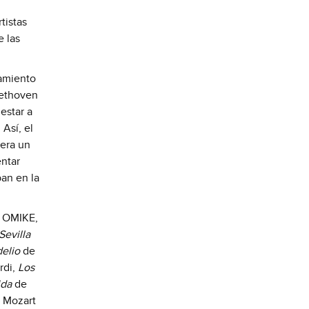
tistas
e las
ñamiento
ethoven
estar a
 Así, el
iera un
entar
an en la
e OMIKE,
Sevilla
delio
de
rdi,
Los
ida
de
 Mozart