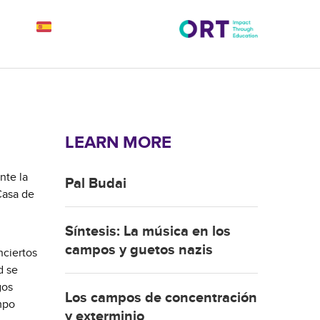
LEARN MORE
nte la
Pal Budai
Casa de
Síntesis: La música en los
campos y guetos nazis
nciertos
d se
gos
Los campos de concentración
mpo
y exterminio