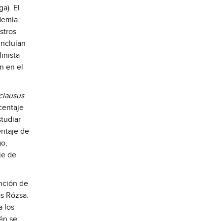
a). El
demia.
stros
incluían
linista
n en el
clausus
centaje
tudiar
entaje de
go,
je de
unción de
os Rózsa.
a los
ién se