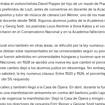
traba el violonchelista David Popper (el hijo de un
hazán
de Prag
 preferidos de Liszt, antes de convertirse en docente de la Aca
mpositor y tutor de música de cámara Leó Weiner, uno de los mae
nal docente desde 1908. Algunos alumnos judíos de la Academia 
r y Georg Solti, los pianistas Louis Kentner e Ilona Kabos y el vio
itaron en el Conservatorio Nacional y en la Academia falleciero
tural sino también en otras áreas, se dificultó por la ley
numerus 
os debían estar representados en las universidades según su por
no fueron admitidos en universidades húngaras y tuvieron que es
de Naciones, en 1928 se aprobó una nueva ley que cambió el porc
í este cambio dejó a los alumnos judíos en desventaja. Sin embar
 saboteó, la ley
numerus clausus
. Entre 1920 y 1926, el porcenta
 del 5% requerido.
calles y también llegó a la Casa de Ópera. En abril, durante la f
bo una manifestación antisemita en contra del barítono judío Laj
 de organizar la manifestación. Dejó la Casa de Ópera y emigró 
mplo los directores de orquesta Fritz Reiner y George Szell tamb