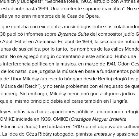
Munich y Budapest". "Gabriella Relle, 1902, estudió con Anthes e
estudiante hasta 1939. Una excelente soprano dramática". No se
Relle ya no eran miembros de la Casa de Ópera.
l que contaba con excelentes musicólogos entre sus colaborador
938 publicó informes sobre
Byzance Suite
del compositor judío 
Adolf Hitler en Alemania. En abril de 1939, la sección de notici
nas de sus calles; por lo tanto, los nombres de las calles Mend
tir. No se agregó ningún comentario a este artículo. Hubo una
 interferencia política en la música: en marzo de 1941, Ödön Ges
de los nazis, que juzgaba la música en base a fundamentos polí
 de Tibor Miklósy (un escrito húngaro desde Berlín) elogió los p
Música del Reich”), y no tenía problemas con el requisito de qu
Nuremberg. Sin embargo, Miklósy mencionó que a algunos judíos
y que el mismo principio debía aplicarse también en Hungría.
s leyes judías para hacer apariciones públicas, encontraron refugi
a OMIKE iniciada en 1939. OMIKE (
Országos Magyar Izraelita
ducación Judía) fue fundada en 1910 con el objetivo de cultivar
 La idea de Géza Ribáry (abogado, pianista
amateur
y apasionad