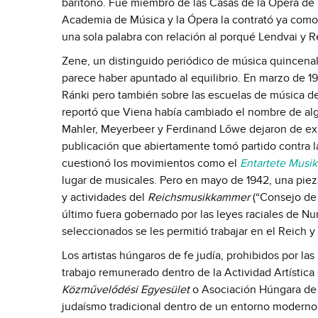
barítono. Fue miembro de las Casas de la Ópera de 
Academia de Música y la Ópera la contrató ya como 
una sola palabra con relación al porqué Lendvai y 
Zene, un distinguido periódico de música quincena
parece haber apuntado al equilibrio. En marzo de 1
Ránki pero también sobre las escuelas de música de 
reportó que Viena había cambiado el nombre de algu
Mahler, Meyerbeer y Ferdinand Lőwe dejaron de exis
publicación que abiertamente tomó partido contra la
cuestionó los movimientos como el
Entartete Musik
lugar de musicales. Pero en mayo de 1942, una pieza
y actividades del
Reichsmusikkammer
(“Consejo de 
último fuera gobernado por las leyes raciales de 
seleccionados se les permitió trabajar en el Reich 
Los artistas húngaros de fe judía, prohibidos por la
trabajo remunerado dentro de la Actividad Artístic
Közművelődési Egyesület
o Asociación Húngara de E
judaísmo tradicional dentro de un entorno moderno.