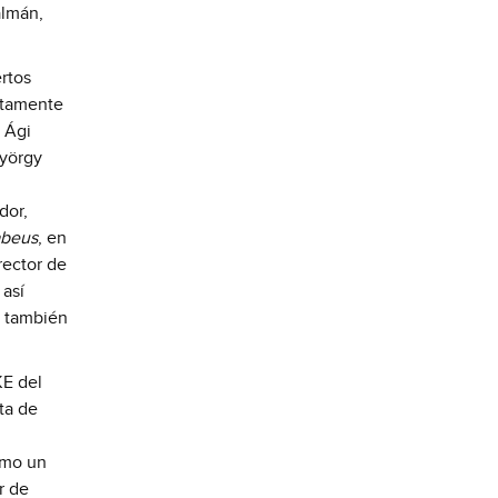
álmán,
ertos
ltamente
 Ági
György
dor,
abeus
, en
rector de
 así
s también
KE del
ta de
omo un
r de