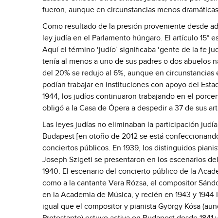
fueron, aunque en circunstancias menos dramáticas
Como resultado de la presión proveniente desde ad
ley judía en el Parlamento húngaro. El artículo 15°
Aquí el término ‘judío’ significaba ‘gente de la fe j
tenía al menos a uno de sus padres o dos abuelos nac
del 20% se redujo al 6%, aunque en circunstancias 
podían trabajar en instituciones con apoyo del Esta
1944, los judíos continuaron trabajando en el porc
obligó a la Casa de Ópera a despedir a 37 de sus arti
Las leyes judías no eliminaban la participación judí
Budapest [en otoño de 2012 se está confeccionando e
conciertos públicos. En 1939, los distinguidos piani
Joseph Szigeti se presentaron en los escenarios de
1940. El escenario del concierto público de la Aca
como a la cantante Vera Rózsa, el compositor Sándo
en la Academia de Música, y recién en 1943 y 1944 I
igual que el compositor y pianista György Kósa (aun