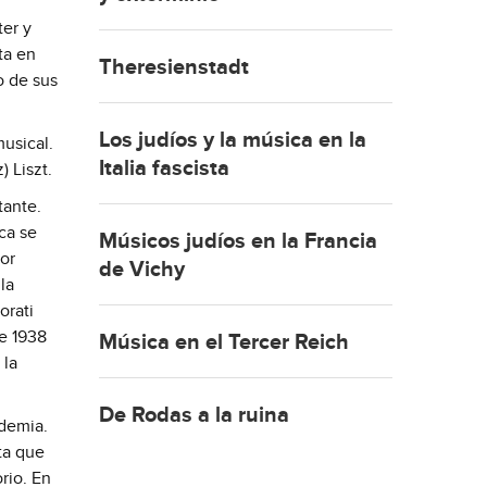
ter y
ta en
Theresienstadt
o de sus
Los judíos y la música en la
usical.
Italia fascista
 Liszt.
tante.
ca se
Músicos judíos en la Francia
or
de Vichy
la
orati
de 1938
Música en el Tercer Reich
 la
De Rodas a la ruina
ademia.
ta que
rio. En