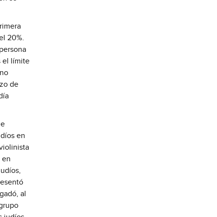
rimera
 el 20%.
a persona
el límite
 no
rzo de
día
de
udíos en
iolinista
n en
judíos,
resentó
gadó, al
 grupo