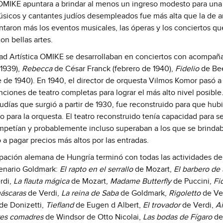
a OMIKE apuntara a brindar al menos un ingreso modesto para una
músicos y cantantes judíos desempleados fue más alta que la de ar
aron más los eventos musicales, las óperas y los conciertos qu
on bellas artes.
idad Artística OMIKE se desarrollaban en conciertos con acompa
 1939),
Rebecca
de César Franck (febrero de 1940),
Fidelio
de Be
de 1940). En 1940, el director de orquesta Vilmos Komor pasó a 
nciones de teatro completas para lograr el más alto nivel posible.
 judías que surgió a partir de 1930, fue reconstruido para que hub
 para la orquesta. El teatro reconstruido tenía capacidad para s
ompetían y probablemente incluso superaban a los que se brindab
 a pagar precios más altos por las entradas.
upación alemana de Hungría terminó con todas las actividades d
cenario Goldmark:
El rapto en el serrallo
de Mozart,
El barbero de 
rdi,
La flauta mágica
de Mozart,
Madame Butterfly
de Puccini,
Fi
máscaras
de Verdi,
La reina de Saba
de Goldmark,
Rigoletto
de Ve
de Donizetti,
Tiefland
de Eugen d Albert,
El trovador
de Verdi,
A
res comadres
de Windsor de Otto Nicolai,
Las bodas de Fígaro
de