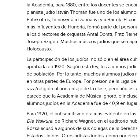
la Academia, para 1880, entre los docentes se encon
pianista judío István Thomán fue uno de los alumnos
Entre otros, le enseñó a Dohnányi y a Bartók. El co
más influyentes de Hungría, formó parte del perso
a los directores de orquesta Antal Dorati, Fritz Reine
Joseph Szigeti. Muchos músicos judíos que se capac
Holocausto.
La participación de los judíos, no sólo en el área cul
aprobada en 1920. Según esta ley, los alumnos judí
de población. Por lo tanto, muchos alumnos judíos 
en otras partes de Europa. Por presión de la Liga 
raza/religión al porcentaje de la clase, pero aún as
parece que la Academia de Música ignoró, e incluso
alumnos judíos en la Academia fue de 40,9 en lugar
Para 1920, el antisemitismo era más evidente en las 
Die Walküre
, de Richard Wagner, en el auditorio hu
Rózsa acusó a algunos de sus colegas de la derecha
Estados Unidos. Otros artistas judíos, como por eje