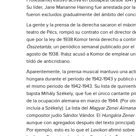
Protestante) estuvo activa en Budapest desde 1841 y
Su líder, Jane Marianne Haining fue arrestada por la
fueron excluidos gradualmente del ámbito del conci
La gente y la prensa de la derecha sacaron el máxim
teatro de Pécs, rompió su contrato con el director 
que por la ley de 1938 Komor tenía derecho a continu
Összetartás
, un periódico semanal publicado por el
agosto de 1938. Ihász acusó a Komor de emplear un po
tildó de anticristiano.
Aparentemente, la prensa musical mantuvo una acti
húngara durante el período de 1942-1943 y publicó
el mismo período de 1942-1943. Su lista de quinientos 
bajista Mihály Székely, que fue el único cantante p
de la ocupación alemana en marzo de 1944. (Por otra 
incluía a Székely). La lista del
Magyar Zenei Almana
compositor judío Sándor Vándor. El
Hungária Zenei
aunque con agregados después del texto principal) i
Por ejemplo, esto es lo que el
Lexikon
afirmó sobre 