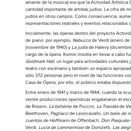
amante de la música) era que la Actividad Artístic
cantidad importante de artistas judíos. La cifra de 
judíos en otros campos. Como consecuencia, aument
representaciones teatrales y eventos relacionados c
Inicialmente, las óperas dentro del proyecto Activ
de piano: por ejemplo,
Nabucco
de Verdi (enero de
(noviembre de 1940) y
La judía
de Halevy (diciembre 
cargo de la ópera. Komor insistía en llevar a cabo fu
Goldmark Hall
, un lugar para actividades culturales
teatro con escenario y también un espacio apropiado
sólo 372 personas pero el nivel de las funciones c
Casa de Ópera; por ello, el público estaba dispuesto
Entre enero de 1941 y marzo de 1944, cuando la oc
veinte producciones operísticas engalanaron el es
de Rossini,
La bohème
de Puccini,
La Traviata
de Ve
Beethoven,
Pagliacci
de Leoncavallo,
Un baile de 
cuentos de Hoffmann
de Offenbach,
Don Pasquale
Verdi,
Lucía de Lammermoor
de Donizetti,
Las aleg