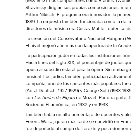
(1918-1943). Los compositores como Brahms, Dvořák, 
Stravinsky dirigían sus propias composiciones; mient
Arthur Nikisch. El programa era innovador: la prime
1889. La orquesta también funcionaba como la de l
directores de música era Gustav Mahler, quien se 
La creación del Conservatorio Nacional Húngaro (
N
El nivel mejoró aún más con la apertura de la Acade
La participación judía en todas las instituciones h
Hacia fines del siglo XIX, el porcentaje de judíos q
opuso al subsidio estatal para la ópera. Sin embar
musical. Los judíos también participaban activamen
compañía, uno de los cantantes más populares fue el
(Antal Deutsch, 1927-1929) y George Solti (1933-1939
con
Las bodas de Fígaro
de Mozart. Por otra parte, D
Sociedad Filarmónica, en 1932 y en 1933.
También había un alto porcentaje de docentes y al
Ferenc Weisz, quien más tarde se convirtió en Fran
fue deportado al campo de Terezín y posteriormente,