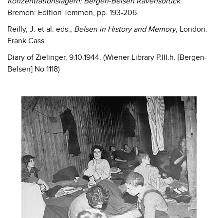
Konzentrationslagern: Bergen-Belsen Ravensbrück
.
Bremen: Edition Temmen, pp. 193-206.
Reilly, J. et al. eds.,
Belsen in History and Memory
, London:
Frank Cass.
Diary of Zielinger, 9.10.1944. (Wiener Library P.III.h. [Bergen-
Belsen] No 1118)