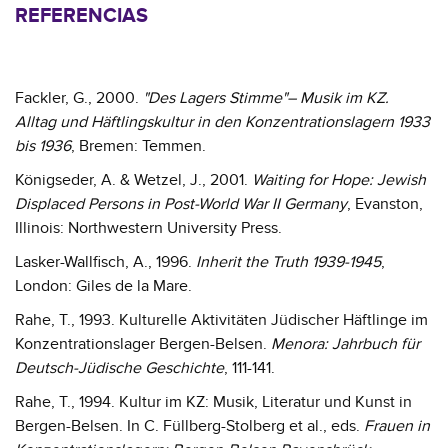
REFERENCIAS
Fackler, G., 2000.
"Des Lagers Stimme"– Musik im KZ.
Alltag und Häftlingskultur in den Konzentrationslagern 1933
bis 1936
, Bremen: Temmen.
Königseder, A. & Wetzel, J., 2001.
Waiting for Hope: Jewish
Displaced Persons in Post-World War II Germany
, Evanston,
Illinois: Northwestern University Press.
Lasker-Wallfisch, A., 1996.
Inherit the Truth 1939-1945
,
London: Giles de la Mare.
Rahe, T., 1993. Kulturelle Aktivitäten Jüdischer Häftlinge im
Konzentrationslager Bergen-Belsen.
Menora: Jahrbuch für
Deutsch-Jüdische Geschichte
, 111-141.
Rahe, T., 1994. Kultur im KZ: Musik, Literatur und Kunst in
Bergen-Belsen. In C. Füllberg-Stolberg et al., eds.
Frauen in