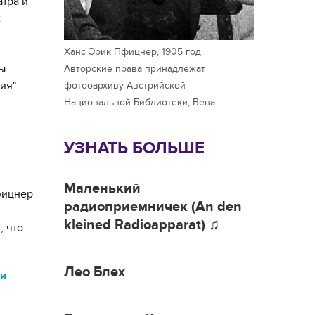
тра и
х
Ханс Эрик Пфицнер, 1905 год.
ы
Авторские права принадлежат
ия".
фотооархиву Австрийской
Национальной Библиотеки, Вена.
УЗНАТЬ БОЛЬШЕ
Маленький
фицнер
радиоприемничек (An den
kleined Radioapparat) ♫
, что
Лео Блех
ни