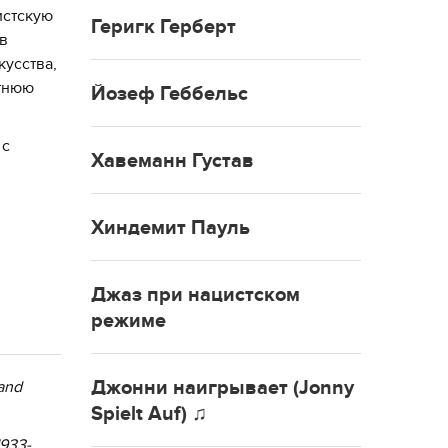
истскую
Геригк Герберт
 в
кусства,
етнюю
Йозеф Геббельс
 с
Хавеманн Густав
Хиндемит Пауль
Джаз при нацистском
режиме
Джонни наигрывает (Jonny
 and
Spielt Auf) ♫
1933-