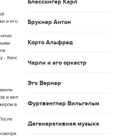
Блессингер Карл
ой
ки и его
Брукнер Антон
нятие
Корто Альфред
ными
ала
у - Ханс
Чарли и его оркестр
Эгк Вернер
,
равили
ов и вел
Фуртвенглер Вильгельм
жером в
 После
Дегенеративная музыка
есмотря