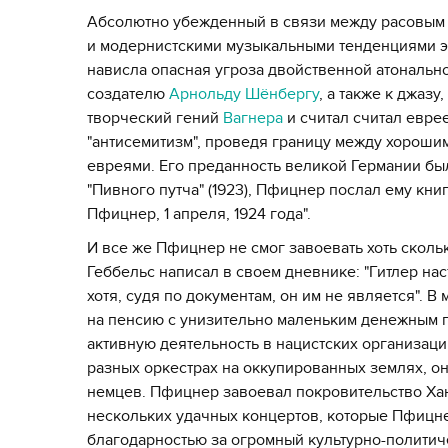
Абсолютно убежденный в связи между расовым
и модернистскими музыкальными тенденциями э
нависла опасная угроза двойственной атонально
создателю
Арнольду Шёнбергу
, а также к джаз
творческий гений
Вагнера
и считал считал евре
"антисемитизм", проведя границу между хорош
евреями. Его преданность великой Германии был
"Пивного путча" (1923), Пфицнер послал ему кни
Пфицнер, 1 апреля, 1924 года".
И все же Пфицнер не смог завоевать хоть скольк
Геббельс написал в своем дневнике: "Гитлер на
хотя, судя по документам, он им не является". 
на пенсию с унизительно маленьким денежным п
активную деятельность в нацистских организаци
разных оркестрах на оккупированных землях, он
немцев. Пфицнер завоевал покровительство Хан
нескольких удачных концертов, которые Пфицне
благодарностью за огромный культурно-политиче