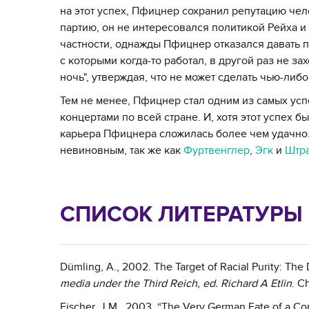
на этот успех, Пфицнер сохранил репутацию чел
партию, он не интересовался политикой Рейха и
частности, однажды Пфицнер отказался давать п
с которыми когда-то работал, в другой раз не 
ночь", утверждая, что не может сделать чью-либ
Тем не менее, Пфицнер стал одним из самых ус
концертами по всей стране. И, хотя этот успех 
карьера Пфицнера сложилась более чем удачно
невиновным, так же как
Фуртвенглер
,
Эгк
и
Штр
СПИСОК ЛИТЕРАТУРЫ
Dümling, A., 2002. The Target of Racial Purity: The
media under the Third Reich, ed. Richard A Etlin
. C
Fischer, J.M., 2003. “The Very German Fate of a Co