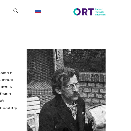
сына в
альное
ишел к
была
ой
мпозитор