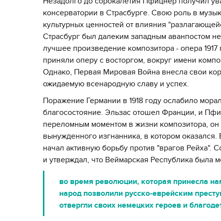
Незадолго до сорокалетия Пфицнер получил ув
консерватории в Страсбурге. Свою роль в музы
культурных ценностей от влияния "разлагающей
Страсбург был далеким западным аванпостом не
лучшее произведение композитора - опера 1917 г
приняли оперу с восторгом, вокруг имени комп
Однако, Первая Мировая Война внесла свои ко
ожидаемую всенародную славу и успех.
Поражение Германии в 1918 году ослабило мора
благосостояние. Эльзас отошел Франции, и Пфи
переломным моментом в жизни композитора, он 
вынужденного изгнанника, в котором оказался.
начал активную борьбу против "врагов Рейха". 
и утверждал, что Веймарская Республика была м
во время революции, которая принесла нам
народ позволили русско-еврейским преступ
отвергли своих немецких героев и благоде