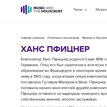
Темы
arrow_drop_down
Музы
главная страница
Политика и пропаганда
Музыка в Третьем
ХАНС ПФИЦНЕР
Композитор Ханс Пфицнер родился 5 мая 1896 г
Германию. Отец его был скрипачом и всячески
образование во Франкфурте и некоторое время 
нему в 1905 году, когда вторая опера композито
поставлена Густавом Малером в Вене. Пфицнер 
положила начало многолетней дружбе композито
Пфицнер оставался на задворках немецкого музы
собственному мнению, вполне заслуживал.