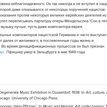
овека неблагонадежного. Он так никогда и не вступил в нац
 порой даже отказывался от некоторых поручений нацистов:
оказания против некоторых великих еврейских деятелей ис
захотел переписывать партитуру оперы Мендельсона "Сон в л
о музыку лучше, пусть даже композитора-еврея.
пешных композиторов нацистской Германии и часто выступал
был далек от желаемого, в послевоенные годы жизнь и
. Во время денацификационных процессов он был признан
аус
. Пфицнер умер в Зальцбурге в мае 1949 года.
 Degenerate Music Exhibition in Dusseldorf, 1938. In
Art, culture,
hicago: University of Chicago Press.
mposer: Hans Pfitzner”. In
Music and Nazism: Art under tyranny, 