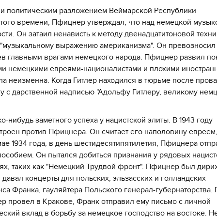
 и политическим разложением Веймарской Республики
того времени, Пфицнер утверждал, что над немецкой музык
сти. Он затаил ненависть к методу двенадцатитоновой техни
у, "музыкальному выражению американизма". Он превозносил
ев главными врагами немецкого народа. Пфицнер развил по
ими немецкими евреями-националистами и плохими иностран
а неизменна. Когда Гитлер находился в тюрьме после пров
гу с дарственной надписью "Адольфу Гитлеру, великому немц
о-нибудь заметного успеха у нацистской элиты. В 1943 году
строен против Пфицнера. Он считает его наполовину евреем
В мае 1934 года, в день шестидесятипятилетия, Пфицнера отп
особием. Он пытался добиться признания у рядовых нацист
ях, таких как "Немецкий Трудвой фронт". Пфицнер был дири
 давал концерты для польских, эльзасских и голландских
са Франка, гауляйтера Польского генерал-губернаторства.
р провел в Кракове, Франк отправил ему письмо с личной
ский вклад в борьбу за немецкое господство на востоке. Н