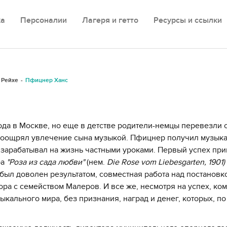
ка
Персоналии
Лагеря и гетто
Ресурсы и ссылки
 Рейхе
Пфицнер Ханс
ода в Москве, но еще в детстве родители-немцы перевезли 
 поощрял увлечение сына музыкой. Пфицнер получил музык
зарабатывал на жизнь частными уроками. Первый успех пр
ра
"Роза из сада любви"
(нем.
Die Rose vom Liebesgarten, 1901)
был доволен результатом, совместная работа над постановк
ра с семейством Малеров. И все же, несмотря на успех, ко
кального мира, без признания, наград и денег, которых, по